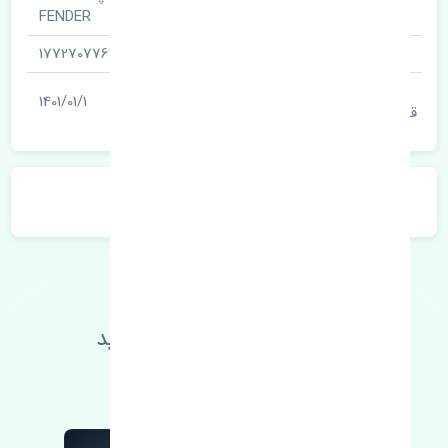
نام قطعه
FENDER
شناسه
1772707763
آخرین تاریخ بروزرسانی
1401/01/1
قیمت
توضیحات محصول
اطلاعات فنی خود را بالا ببرید
مطالعه بیشتر، مشکل کمتر 😁