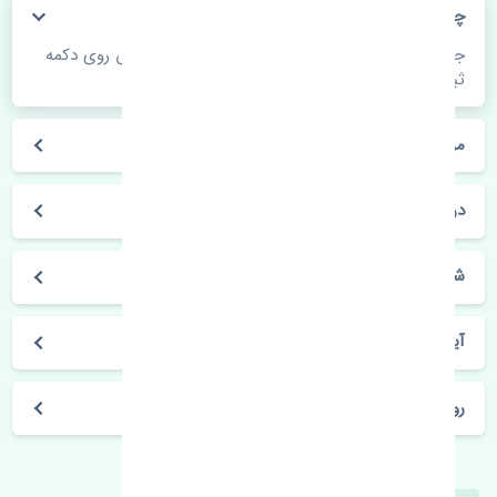
چگونه می‌توانم از قیمت قطعات مطلع شوم؟
جهت اطلاع از موجودی، قیمت به روز و ثبت سفارش روی دکمه
ثبت سفارش کلیک فرمایید.
مراحل ثبت درخواست محصول چگونه است؟
در چه مدت محصول خریداری شده بدستم می‌سد؟
شیوه های حمل و خریداری چگونه است؟
آیا می‌توان محصول خریداری شده را مرجوع کرد؟
روز های کاری مجموعه تنشی‌پارت