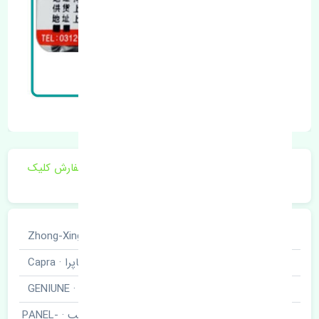
برای اطلاع از موجودی و قیمت به روز روی ثبت سفارش کلیک
فرمایید.
خودروسازی
ژانگ ژینگ · Zhong-Xing
نوع خودرو
کاپرا · Capra
برند قطعه
اصلی · GENIUNE
گلگیر جلو چپ · PANEL-