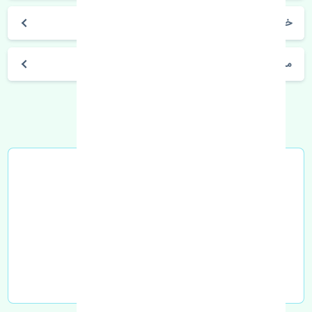
خرید گلگیر جلو چپ ژانگ ژینگ کاپرا اصلی
مشخصات فنی اتومبیل
خرید در محل