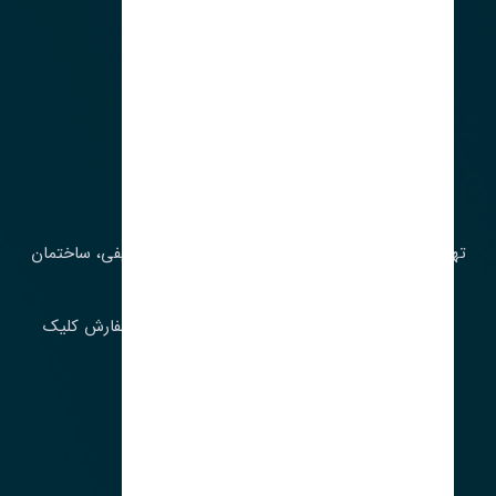
آدرس‌
تهران، چراغ برق، خیابان ملت، روبروی کوچۀ میرشریفی، ساختمان
بیستون
برای اطلاع از موجودی و قیمت به روز روی ثبت سفارش کلیک
فرمایید.
ارسـال فـوری بـه سـراسـر ایـران
ساعت کاری ۹ تا ١٧