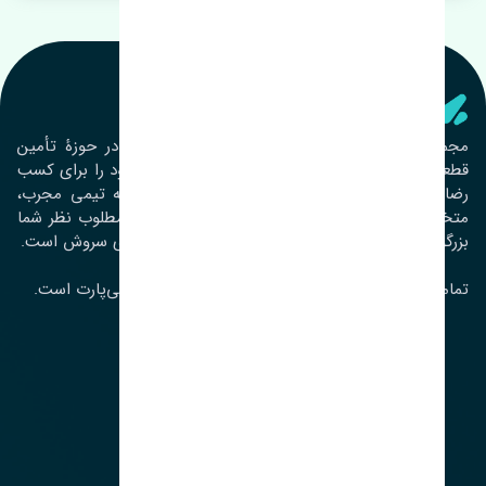
تنشی‌ پارت
مجموعۀ تنشی پارت از سال ١٣٩٣ فعالیت خود را در حوزۀ تأمین
قطعات خودرو آغاز نموده و در این بین تمام تلاش خود را برای کسب
رضایت مشتریان عزیز به‌کار برده است. این مجموعه تیمی مجرب،
متخصص و جوان را در کنار هم گردآورده تا خدمات مطلوب نظر شما
بزرگواران را ارائه نماید. تِنشی واژه‌ای ژاپنی و به معنای سروش است.
تمامی حقوق مادی و معنوی این سایت متعلق به تنشی‌پارت است.
لوکیشن ما