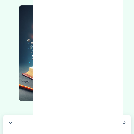
قرقری فرمان راست ژانگ ژینگ کاپرا اصلی