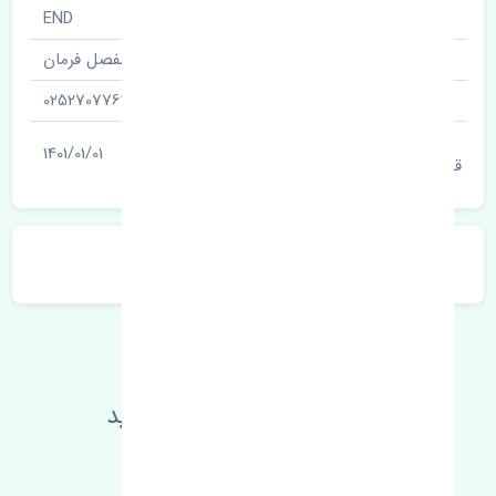
نام قطعه
END
نام‌های دیگر قطعه
مفصل فرمان
شناسه
0252707763
آخرین تاریخ بروزرسانی
1401/01/01
قیمت
توضیحات محصول
اطلاعات فنی خود را بالا ببرید
مطالعه بیشتر، مشکل کمتر 😁