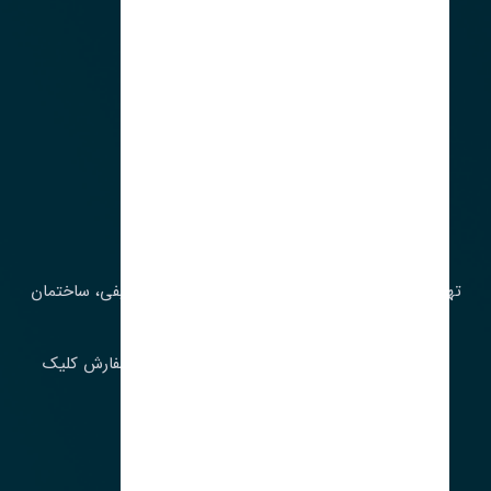
آدرس‌
تهران، چراغ برق، خیابان ملت، روبروی کوچۀ میرشریفی، ساختمان
بیستون
برای اطلاع از موجودی و قیمت به روز روی ثبت سفارش کلیک
فرمایید.
ارسـال فـوری بـه سـراسـر ایـران
ساعت کاری ۹ تا ١٧