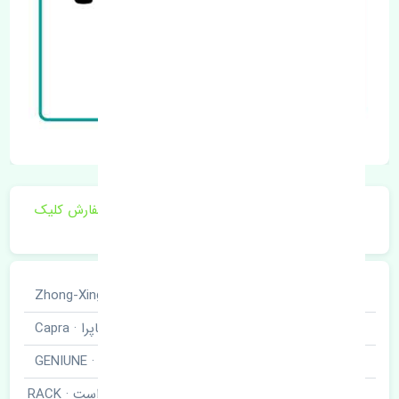
برای اطلاع از موجودی و قیمت به روز روی ثبت سفارش کلیک
فرمایید.
خودروسازی
ژانگ ژینگ · Zhong-Xing
نوع خودرو
کاپرا · Capra
برند قطعه
اصلی · GENIUNE
قرقری فرمان راست · RACK