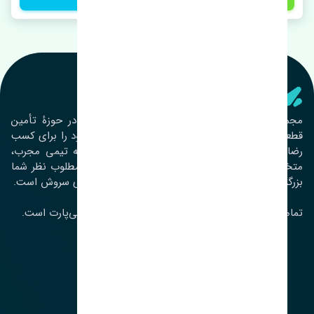
تنشی‌ پارت
مجموعۀ تنشی پارت از سال ١٣٩٣ فعالیت خود را در حوزۀ تأمین
قطعات خودرو آغاز نموده و در این بین تمام تلاش خود را برای کسب
رضایت مشتریان عزیز به‌کار برده است. این مجموعه تیمی مجرب،
متخصص و جوان را در کنار هم گردآورده تا خدمات مطلوب نظر شما
بزرگواران را ارائه نماید. تِنشی واژه‌ای ژاپنی و به معنای سروش است.
تمامی حقوق مادی و معنوی این سایت متعلق به تنشی‌پارت است.
لوکیشن ما