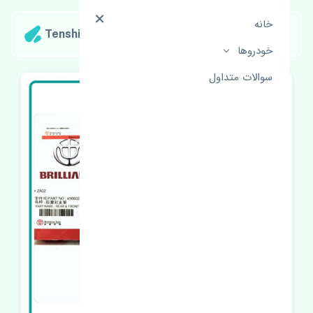
خانه
Tenshipart
خودروها
سوالات متداول