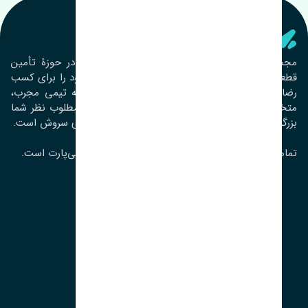
تنشی‌ پارت
مجموعۀ تنشی پارت از سال ١٣٩٣ فعالیت خود را در حوزۀ تأمین
قطعات خودرو آغاز نموده و در این بین تمام تلاش خود را برای کسب
رضایت مشتریان عزیز به‌کار برده است. این مجموعه تیمی مجرب،
متخصص و جوان را در کنار هم گردآورده تا خدمات مطلوب نظر شما
بزرگواران را ارائه نماید. تِنشی واژه‌ای ژاپنی و به معنای سروش است.
تمامی حقوق مادی و معنوی این سایت متعلق به تنشی‌پارت است.
لوکیشن ما