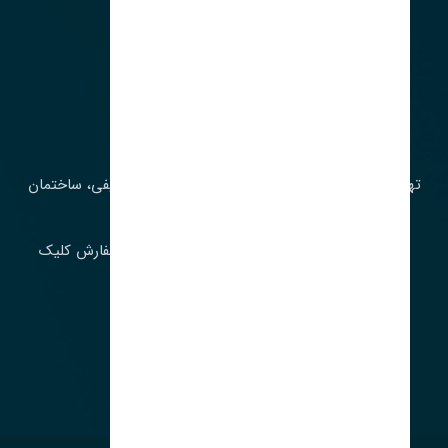
آدرس‌
تهران، چراغ برق، خیابان ملت، روبروی کوچۀ میرشریفی، ساختمان
بیستون
برای اطلاع از موجودی و قیمت به روز روی ثبت سفارش کلیک
فرمایید.
ارسـال فـوری بـه سـراسـر ایـران
ساعت کاری ۹ تا ١٧