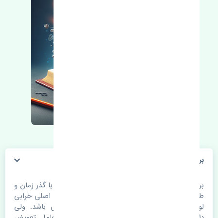
براکت جلو چپ برلیانس H320 چین
براکت جلو چپ برلیانس H320 چین. قطعات خودرو با گذر زمان و
طی مسافت مستحلک می شوند. اغلب اوقات علت اصلی خرابی
لوازم یدکی اتومبیل مستحلک شدن قطعات می باشد. ولی
دلایلی مثل تصادفات و حوادث نیز می تواند عامل تعویض