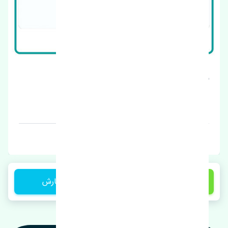
بوش طبق برلیانس H320 چین
قیمت: 250000 تومان
برند: چین
150,000 تومان
ثبت سفارش