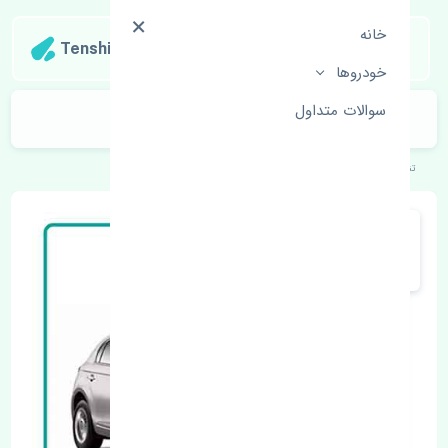
خانه
Tenshipart
خودروها
سوالات متداول
براکت جلو چپ برلیانس H320 چین
تنشی‌پارت
خودروهای چینی
برلیانس
H320