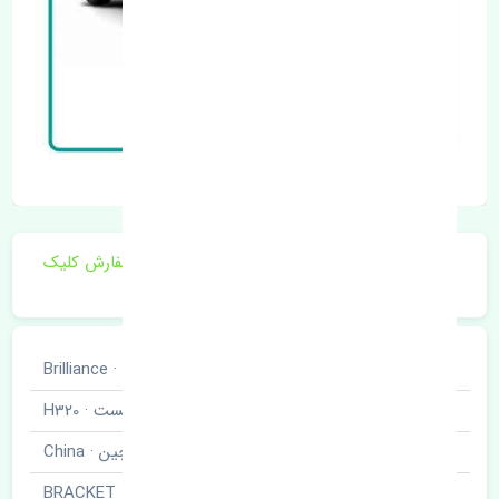
برای اطلاع از موجودی و قیمت به روز روی ثبت سفارش کلیک
فرمایید.
خودروسازی
برلیانس · Brilliance
نوع خودرو
اچ سیصد و بیست · H320
برند قطعه
چین · China
نام قطعه
براکت جلو چپ · BRACKET