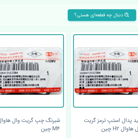
دنبال چه قطعه‌ای هستی؟
ید پدال استپ ترمز گریت
شبرنگ چپ گریت وال هاوال
هاوال H2 چین
M4 چین