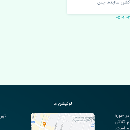
کشور سازنده: چین
05
04
0
لوکیشن ما
ت خود را در حوزۀ
تهرا
ام تلاش
ده است.