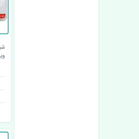
شی
وینگ