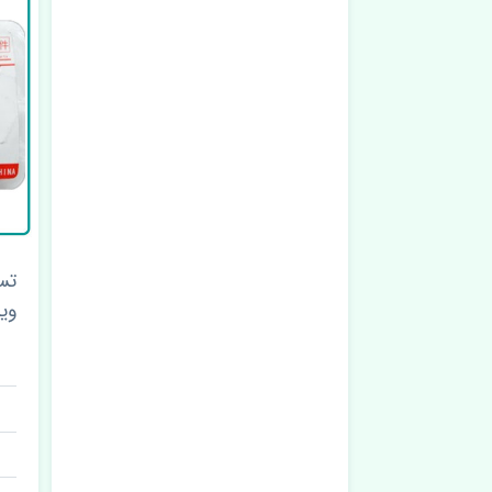
تس
وینگ