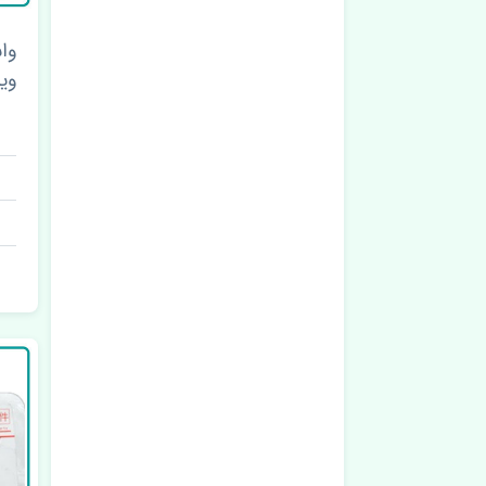
وا
وینگ