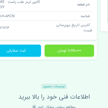
کالیپر ترمز 
نام قطعه
SSY
شناسه
817059CN
آخرین تاریخ بروزرسانی
2/11/16
قیمت
8,250,000 تومان
ثبت سفارش
توضیحات محصول
اطلاعات فنی خود را بالا ببرید
مطالعه بیشتر، مشکل کمتر 😁