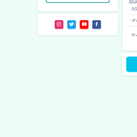
عقب راست · BRAKE
A
04
140