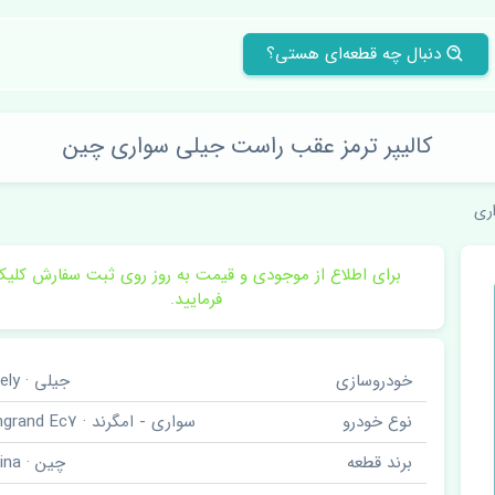
دنبال چه قطعه‌ای هستی؟
کالیپر ترمز عقب راست جیلی سواری چین
ری
برای اطلاع از موجودی و قیمت به روز روی ثبت سفارش کلی
فرمایید.
خودروسازی
جیلی · Geely
نوع خودرو
سواری - امگرند · Emgrand Ec7
برند قطعه
چین · China