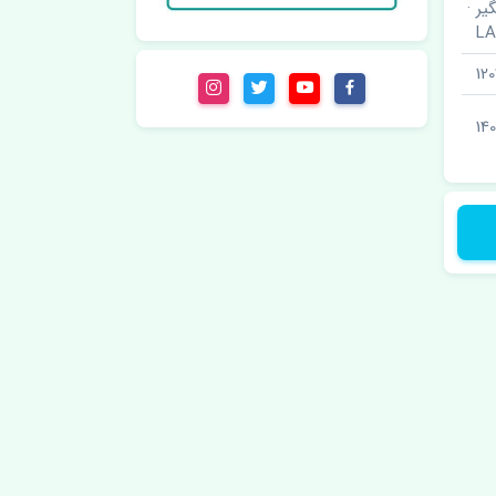
ر ·
L
12
140