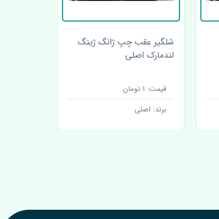
شیشه بالابر عقب چپ ژانگ
لاستیک قا
ژینگ لندمارک اصلی
لندمارک چ
قیمت: 1 تومان
قیمت: 45000 تومان
برند: اصلی
برند: اصل