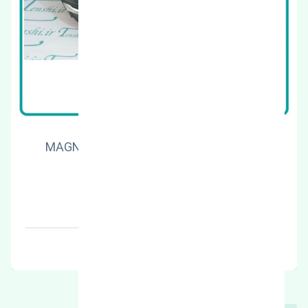
چراغ جلو راست فولکس واگن تیگوان MAGNETI
MARELLI
قیمت: 47000000 تومان
برند: