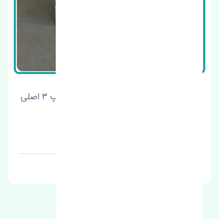
چراغ خطر عقب راست گلگیر مزدا 3 نیو تیپ 3 اصلی
قیمت: 9400000 تومان
برند: