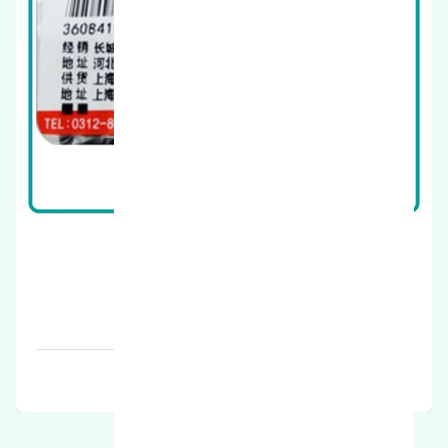
چراغ جلو چپ گریت وال هاوال H9 اصلی
قیمت: 1 تومان
برند: