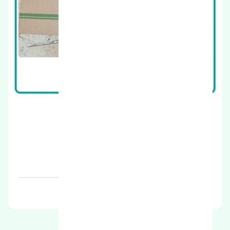
چراغ خطر عقب چپ هیوندای ورنا چین
قیمت: 1400000 تومان
برند: