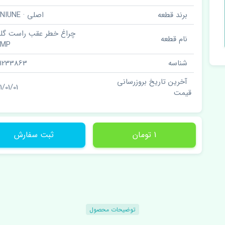
برند قطعه
اصلی · GENIUNE
چراغ خطر عقب راست گلگی
نام قطعه
AMP
شناسه
01233863
آخرین تاریخ بروزرسانی
1/01/01
قیمت
1 تومان
ثبت سفارش
توضیحات محصول