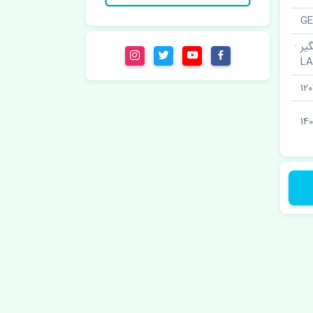
ر ·
L
12
140