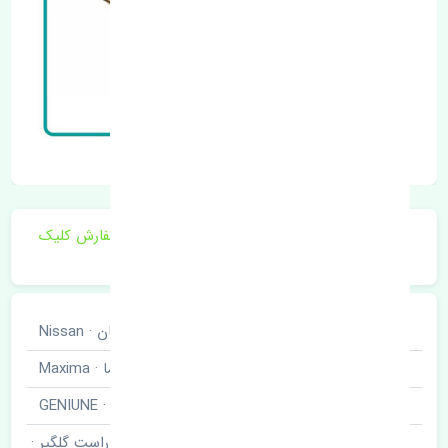
برای اطلاع از موجودی و قیمت به روز روی ثبت سفارش کلیک
فرمایید.
خودروسازی
نیسان · Nissan
نوع خودرو
ماکسیما · Maxima
برند قطعه
اصلی · GENIUNE
چراغ خطر عقب راست گلگیر ·