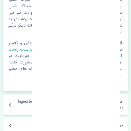
اوقات علت اصلی خرابی لوازم یدکی اتومبیل مستحلک شدن
قطعات می باشد. ولی دلایلی مثل تصادفات و حوادث نیز می
تواند عامل تعویض قطعات یدکی باشد. خودرو مجموعه ای به
هم پیوسته می باشد که هر قطعه روی قطعه یا قطعات دیگر تاثیر
مستقیم دارد.
فلذا در صورت خرابی در اسرع زمان نسبت به تعویض و تعمیر
قطعات یدکی اقدام فرمایید. در زمان
خرید چراغ خطر عقب راست
گلگیر
به اصلی بودن و کیفیت قطعات بسیار توجه بفرمایید. در
صورت نیاز با مکانیک و کارشناسان در این زمینه مشورت کنید.
سعی خود را بفرمایید تا قطعات یدکی را از فروشگاه های معتبر
تهیه بفرمایید.
مشخصات فنی چراغ خطر عقب راست گلگیر نیسان ماکسیما
اصلی
خودروسازی نیسان