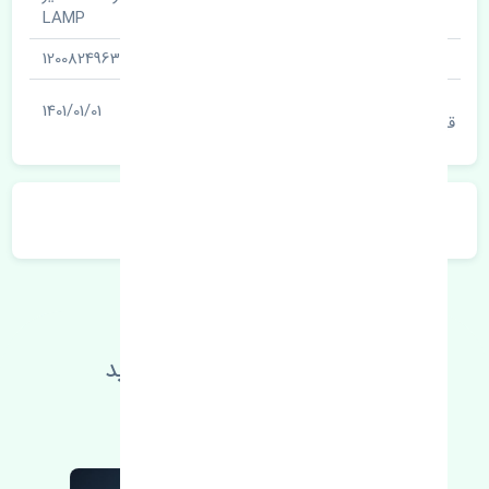
نام قطعه
LAMP
شناسه
1200824963
آخرین تاریخ بروزرسانی
1401/01/01
قیمت
توضیحات محصول
اطلاعات فنی خود را بالا ببرید
مطالعه بیشتر، مشکل کمتر 😁