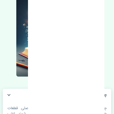
چراغ خطر عقب راست گلگیر نیسان ماکسیما اصلی
چراغ خطر عقب راست گلگیر نیسان ماکسیما اصلی. قطعات
خودرو با گذر زمان و طی مسافت مستحلک می شوند. اغلب