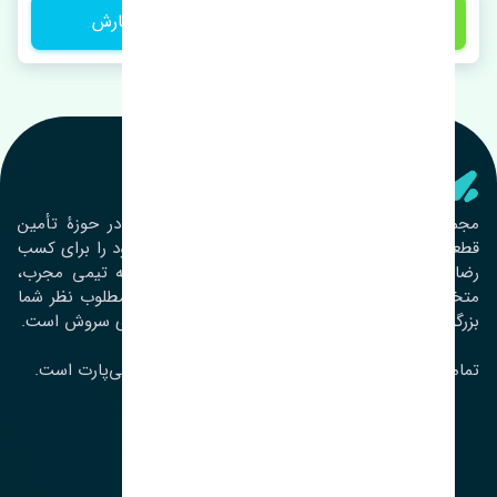
1 تومان
ثبت سفارش
تنشی‌ پارت
مجموعۀ تنشی پارت از سال ١٣٩٣ فعالیت خود را در حوزۀ تأمین
قطعات خودرو آغاز نموده و در این بین تمام تلاش خود را برای کسب
رضایت مشتریان عزیز به‌کار برده است. این مجموعه تیمی مجرب،
متخصص و جوان را در کنار هم گردآورده تا خدمات مطلوب نظر شما
بزرگواران را ارائه نماید. تِنشی واژه‌ای ژاپنی و به معنای سروش است.
تمامی حقوق مادی و معنوی این سایت متعلق به تنشی‌پارت است.
لوکیشن ما