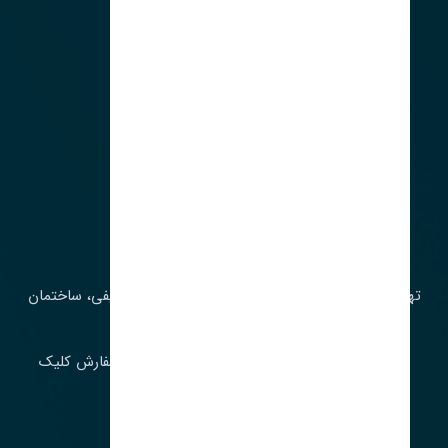
آدرس‌
تهران، چراغ برق، خیابان ملت، روبروی کوچۀ میرشریفی، ساختمان
بیستون
برای اطلاع از موجودی و قیمت به روز روی ثبت سفارش کلیک
فرمایید.
ارسـال فـوری بـه سـراسـر ایـران