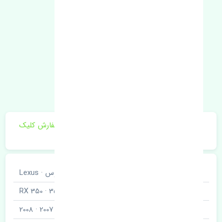
برای اطلاع از موجودی و قیمت به روز روی ثبت سفارش کلیک
فرمایید.
خودروسازی
لکسوس · Lexus
نوع خودرو
آر ایکس 350 · RX 350
مدل خودرو
2007 · 2008