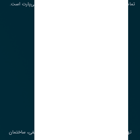
تمامی حقوق مادی و معنوی این سایت متعلق به تنشی‌پارت است.
لوکیشن ما
آدرس‌
تهران، چراغ برق، خیابان ملت، روبروی کوچۀ میرشریفی، ساختمان
بیستون