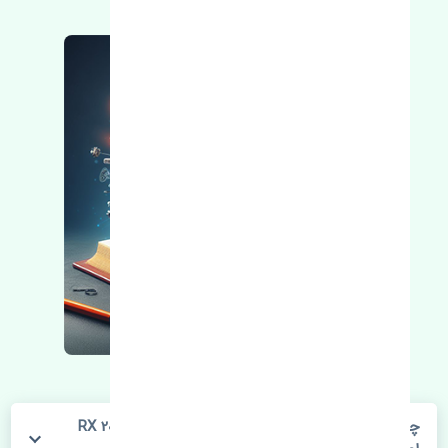
چراغ خطر عقب راست گلگیر لکسوس RX 2007-2008 350