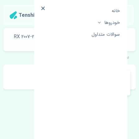
خانه
Tenshipart
خودروها
سوالات متداول
چراغ خطر عقب راست گلگیر لکسوس RX 2007-2008 350
اصلی
تنشی‌پارت
خودروهای ژاپنی
لکسوس
RX 2007-2008 350