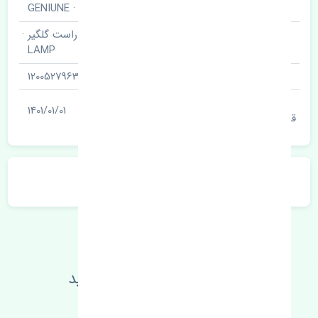
برند قطعه
اصلی · GENIUNE
چراغ خطر عقب راست گلگیر ·
نام قطعه
LAMP
شناسه
1200527963
آخرین تاریخ بروزرسانی
1401/01/01
قیمت
توضیحات محصول
اطلاعات فنی خود را بالا ببرید
مطالعه بیشتر، مشکل کمتر 😁