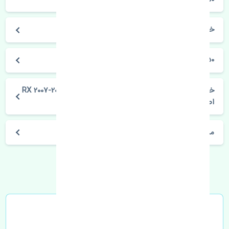
خودروسازی لکسوس
RX 2007-2008 350
خرید چراغ خطر عقب راست گلگیر لکسوس RX 2007-2008 350
اصلی
مشخصات فنی اتومبیل