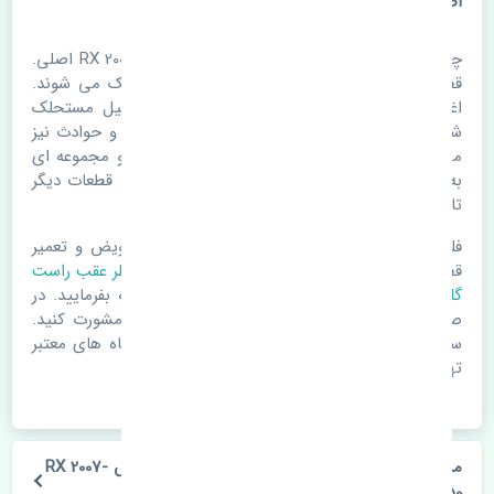
اصلی
چراغ خطر عقب راست گلگیر لکسوس RX 2007-2008 350 اصلی.
قطعات خودرو با گذر زمان و طی مسافت مستحلک می شوند.
اغلب اوقات علت اصلی خرابی لوازم یدکی اتومبیل مستحلک
شدن قطعات می باشد. ولی دلایلی مثل تصادفات و حوادث نیز
می تواند عامل تعویض قطعات یدکی باشد. خودرو مجموعه ای
به هم پیوسته می باشد که هر قطعه روی قطعه یا قطعات دیگر
تاثیر مستقیم دارد.
فلذا در صورت خرابی در اسرع زمان نسبت به تعویض و تعمیر
قطعات یدکی اقدام فرمایید. در زمان
خرید چراغ خطر عقب راست
گلگیر
به اصلی بودن و کیفیت قطعات بسیار توجه بفرمایید. در
صورت نیاز با مکانیک و کارشناسان در این زمینه مشورت کنید.
سعی خود را بفرمایید تا قطعات یدکی را از فروشگاه های معتبر
تهیه بفرمایید.
مشخصات فنی چراغ خطر عقب راست گلگیر لکسوس RX 2007-
2008 350 اصلی