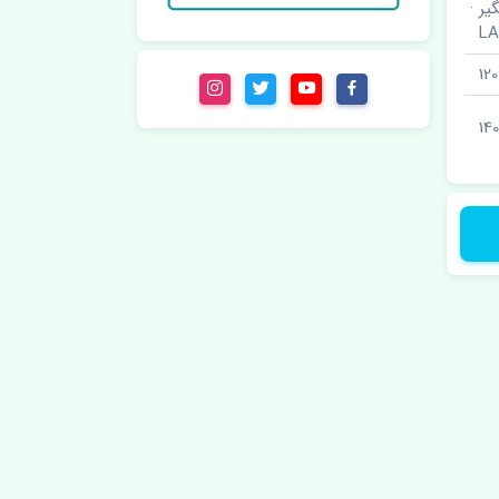
ر ·
L
12
140