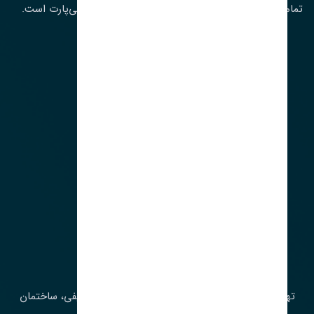
تمامی حقوق مادی و معنوی این سایت متعلق به تنشی‌پارت است.
لوکیشن ما
آدرس‌
تهران، چراغ برق، خیابان ملت، روبروی کوچۀ میرشریفی، ساختمان
بیستون