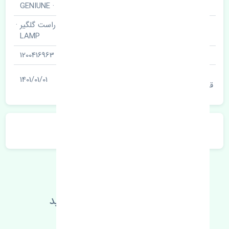
برند قطعه
اصلی · GENIUNE
چراغ خطر عقب راست گلگیر ·
نام قطعه
LAMP
شناسه
1200416963
آخرین تاریخ بروزرسانی
1401/01/01
قیمت
توضیحات محصول
اطلاعات فنی خود را بالا ببرید
مطالعه بیشتر، مشکل کمتر 😁