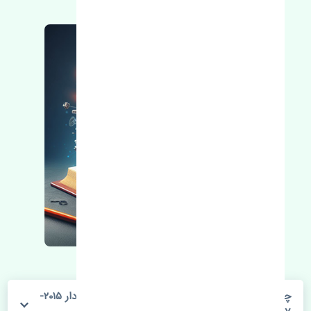
چراغ خطر عقب راست گلگیر تویوتا یاریس صندوق دار 2015-