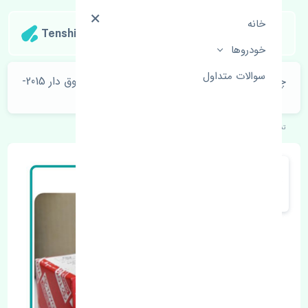
خانه
Tenshipart
خودروها
سوالات متداول
چراغ خطر عقب راست گلگیر تویوتا یاریس صندوق دار 2015-
2017 اصلی
تنشی‌پارت
خودروهای ژاپنی
تویوتا
یاریس صندوق دار 2015-2017