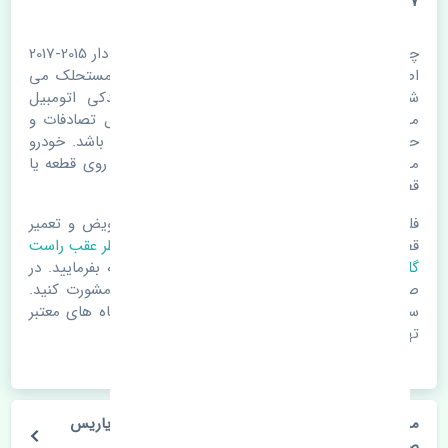
2017 اصلی
چراغ خطر عقب راست گلگیر تویوتا یاریس صندوق دار 2015-2017
اصلی. قطعات خودرو با گذر زمان و طی مسافت مستحلک می
شوند. اغلب اوقات علت اصلی خرابی لوازم یدکی اتومبیل
مستحلک شدن قطعات می باشد. ولی دلایلی مثل تصادفات و
حوادث نیز می تواند عامل تعویض قطعات یدکی باشد. خودرو
مجموعه ای به هم پیوسته می باشد که هر قطعه روی قطعه یا
قطعات دیگر تاثیر مستقیم دارد.
فلذا در صورت خرابی در اسرع زمان نسبت به تعویض و تعمیر
قطعات یدکی اقدام فرمایید. در زمان
خرید چراغ خطر عقب راست
گلگیر
به اصلی بودن و کیفیت قطعات بسیار توجه بفرمایید. در
صورت نیاز با مکانیک و کارشناسان در این زمینه مشورت کنید.
سعی خود را بفرمایید تا قطعات یدکی را از فروشگاه های معتبر
تهیه بفرمایید.
مشخصات فنی چراغ خطر عقب راست گلگیر تویوتا یاریس
صندوق دار 2015-2017 اصلی