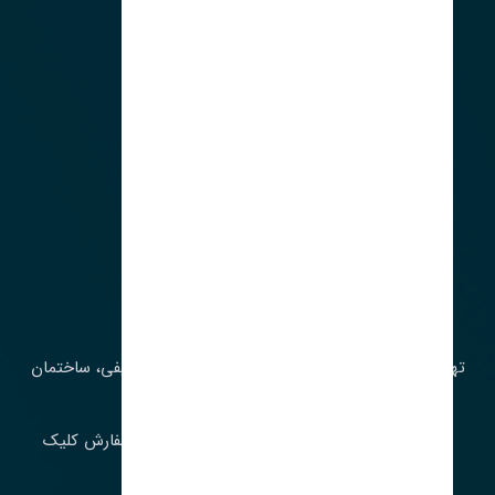
آدرس‌
تهران، چراغ برق، خیابان ملت، روبروی کوچۀ میرشریفی، ساختمان
بیستون
برای اطلاع از موجودی و قیمت به روز روی ثبت سفارش کلیک
فرمایید.