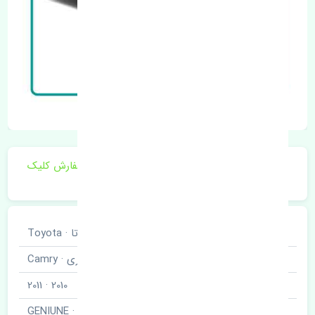
برای اطلاع از موجودی و قیمت به روز روی ثبت سفارش کلیک
فرمایید.
خودروسازی
تویوتا · Toyota
نوع خودرو
کمری · Camry
مدل خودرو
2010 · 2011
برند قطعه
اصلی · GENIUNE