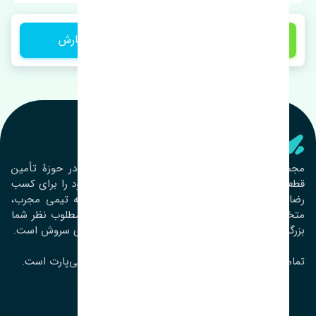
1 تومان
ثبت سفارش
تنشی‌ پارت
مجموعۀ تنشی پارت از سال ١٣٩٣ فعالیت خود را در حوزۀ تأمین
قطعات خودرو آغاز نموده و در این بین تمام تلاش خود را برای کسب
رضایت مشتریان عزیز به‌کار برده است. این مجموعه تیمی مجرب،
متخصص و جوان را در کنار هم گردآورده تا خدمات مطلوب نظر شما
بزرگواران را ارائه نماید. تِنشی واژه‌ای ژاپنی و به معنای سروش است.
تمامی حقوق مادی و معنوی این سایت متعلق به تنشی‌پارت است.
لوکیشن ما