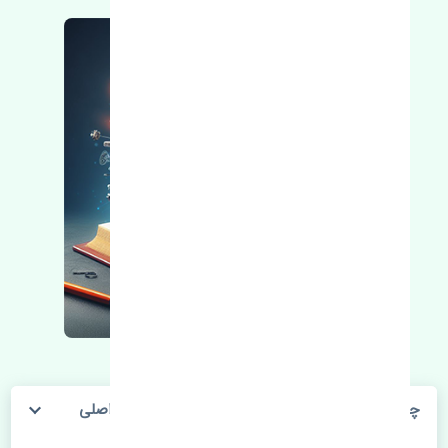
چراغ خطر عقب راست گلگیر تویوتا کمری 2010-2011 اصلی