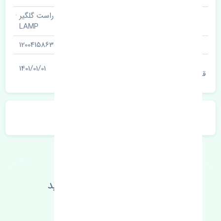
چراغ خطر عقب راست گلگیر ·
نام قطعه
LAMP
شناسه
1200415863
آخرین تاریخ بروزرسانی
1401/01/01
قیمت
توضیحات محصول
اطلاعات فنی خود را بالا ببرید
مطالعه بیشتر، مشکل کمتر 😁