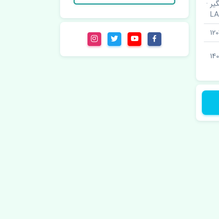
ر ·
L
12
140