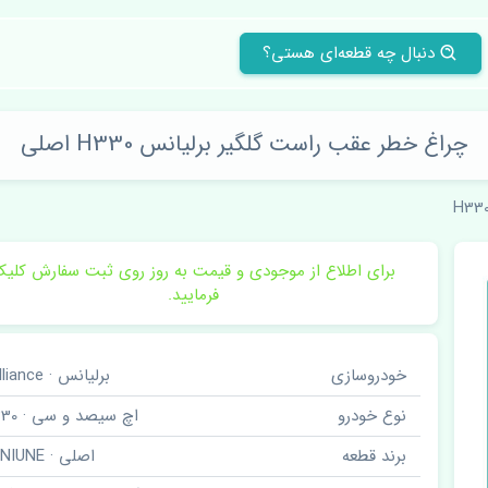
دنبال چه قطعه‌ای هستی؟
چراغ خطر عقب راست گلگیر برلیانس H330 اصلی
H33
برای اطلاع از موجودی و قیمت به روز روی ثبت سفارش کلی
فرمایید.
خودروسازی
برلیانس · Brilliance
نوع خودرو
اچ سیصد و سی · H330
برند قطعه
اصلی · GENIUNE