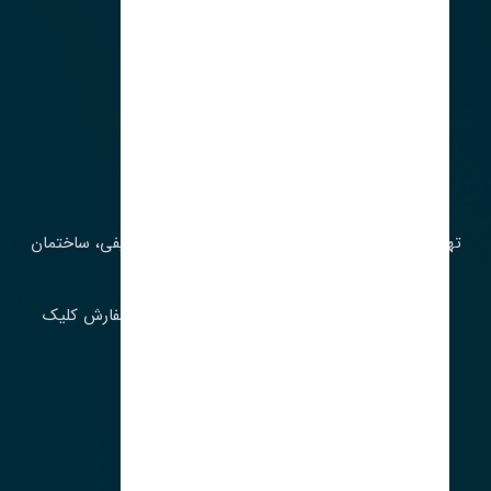
آدرس‌
تهران، چراغ برق، خیابان ملت، روبروی کوچۀ میرشریفی، ساختمان
بیستون
برای اطلاع از موجودی و قیمت به روز روی ثبت سفارش کلیک
فرمایید.
ارسـال فـوری بـه سـراسـر ایـران
ساعت کاری ۹ تا ١٧