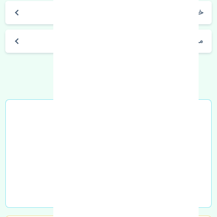
خرید پرژکتور چپ جک کی ام سی جی 7 چین
مشخصات فنی اتومبیل
خرید در محل