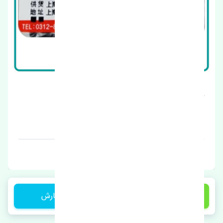
منبع انبساط ژانگ ژینگ کاپرا چین
قیمت: 900000 تومان
برند: چین
1 تومان
ثبت سفارش