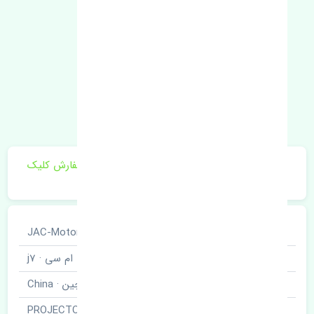
برای اطلاع از موجودی و قیمت به روز روی ثبت سفارش کلیک
فرمایید.
خودروسازی
جک · JAC-Motors
نوع خودرو
کی ام سی · j7
برند قطعه
چین · China
نام قطعه
پرژکتور چپ · PROJECTOR