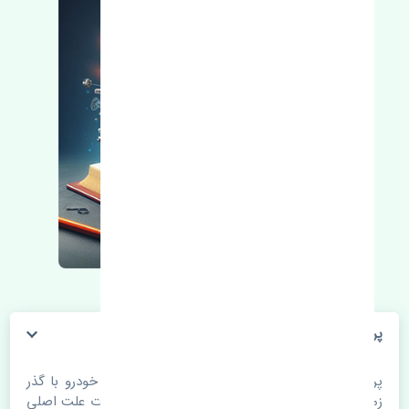
پرژکتور چپ جک کی ام سی جی 7 چین
پرژکتور چپ جک کی ام سی جی 7 چین. قطعات خودرو با گذر
زمان و طی مسافت مستحلک می شوند. اغلب اوقات علت اصلی