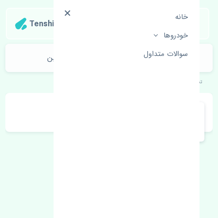
خانه
Tenshipart
خودروها
سوالات متداول
پرژکتور چپ جک کی ام سی جی 7 چین
تنشی‌پارت
خودروهای چینی
جک
کی ام سی جی 7