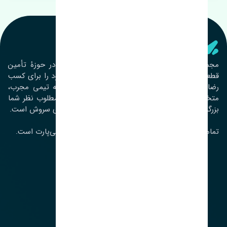
تنشی‌ پارت
مجموعۀ تنشی پارت از سال ١٣٩٣ فعالیت خود را در حوزۀ تأمین
قطعات خودرو آغاز نموده و در این بین تمام تلاش خود را برای کسب
رضایت مشتریان عزیز به‌کار برده است. این مجموعه تیمی مجرب،
متخصص و جوان را در کنار هم گردآورده تا خدمات مطلوب نظر شما
بزرگواران را ارائه نماید. تِنشی واژه‌ای ژاپنی و به معنای سروش است.
تمامی حقوق مادی و معنوی این سایت متعلق به تنشی‌پارت است.
لوکیشن ما