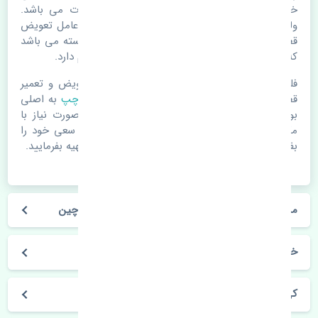
خرابی لوازم یدکی اتومبیل مستحلک شدن قطعات می باشد.
ولی دلایلی مثل تصادفات و حوادث نیز می تواند عامل تعویض
قطعات یدکی باشد. خودرو مجموعه ای به هم پیوسته می باشد
که هر قطعه روی قطعه یا قطعات دیگر تاثیر مستقیم دارد.
فلذا در صورت خرابی در اسرع زمان نسبت به تعویض و تعمیر
قطعات یدکی اقدام فرمایید. در زمان
خرید پرژکتور چپ
به اصلی
بودن و کیفیت قطعات بسیار توجه بفرمایید. در صورت نیاز با
مکانیک و کارشناسان در این زمینه مشورت کنید. سعی خود را
بفرمایید تا قطعات یدکی را از فروشگاه های معتبر تهیه بفرمایید.
مشخصات فنی پرژکتور چپ جک کی ام سی جی 7 چین
خودروسازی جک
کی ام سی جی 7