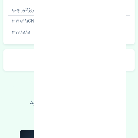
نام‌های دیگر قطعه
پروژکتور چپ
شناسه
12718491CN
آخرین تاریخ بروزرسانی قیمت
1403/01/01
توضیحات محصول
اطلاعات فنی خود را بالا ببرید
مطالعه بیشتر، مشکل کمتر 😁