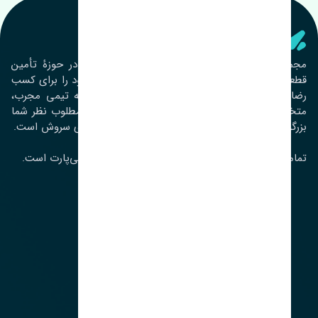
تنشی‌ پارت
مجموعۀ تنشی پارت از سال ١٣٩٣ فعالیت خود را در حوزۀ تأمین
قطعات خودرو آغاز نموده و در این بین تمام تلاش خود را برای کسب
رضایت مشتریان عزیز به‌کار برده است. این مجموعه تیمی مجرب،
متخصص و جوان را در کنار هم گردآورده تا خدمات مطلوب نظر شما
بزرگواران را ارائه نماید. تِنشی واژه‌ای ژاپنی و به معنای سروش است.
تمامی حقوق مادی و معنوی این سایت متعلق به تنشی‌پارت است.
لوکیشن ما