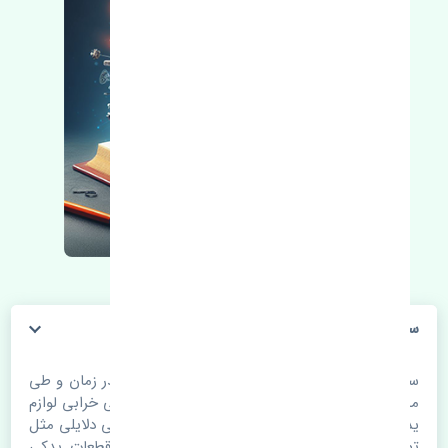
سپر جلو ژانگ ژینگ کاپرا چین
سپر جلو ژانگ ژینگ کاپرا چین. قطعات خودرو با گذر زمان و طی
مسافت مستحلک می شوند. اغلب اوقات علت اصلی خرابی لوازم
یدکی اتومبیل مستحلک شدن قطعات می باشد. ولی دلایلی مثل
تصادفات و حوادث نیز می تواند عامل تعویض قطعات یدکی