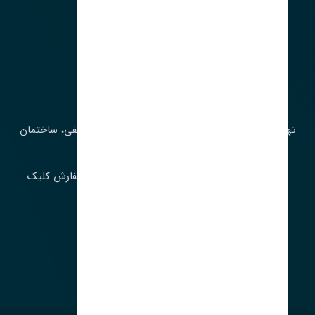
آدرس‌
تهران، چراغ برق، خیابان ملت، روبروی کوچۀ میرشریفی، ساختمان
بیستون
برای اطلاع از موجودی و قیمت به روز روی ثبت سفارش کلیک
فرمایید.
ارسـال فـوری بـه سـراسـر ایـران
ساعت کاری ۹ تا ١٧