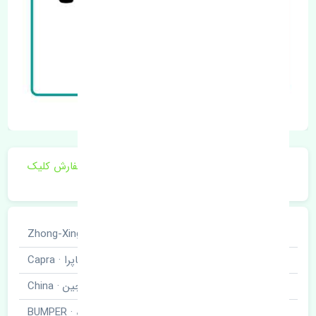
برای اطلاع از موجودی و قیمت به روز روی ثبت سفارش کلیک
فرمایید.
خودروسازی
ژانگ ژینگ · Zhong-Xing
نوع خودرو
کاپرا · Capra
برند قطعه
چین · China
نام قطعه
سپر جلو · BUMPER