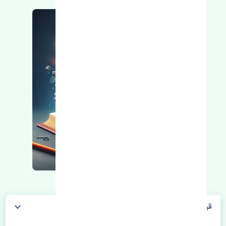
قرقری فرمان چپ پورشه 911 اصلی