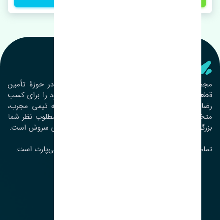
تنشی‌ پارت
مجموعۀ تنشی پارت از سال ١٣٩٣ فعالیت خود را در حوزۀ تأمین
قطعات خودرو آغاز نموده و در این بین تمام تلاش خود را برای کسب
رضایت مشتریان عزیز به‌کار برده است. این مجموعه تیمی مجرب،
متخصص و جوان را در کنار هم گردآورده تا خدمات مطلوب نظر شما
بزرگواران را ارائه نماید. تِنشی واژه‌ای ژاپنی و به معنای سروش است.
تمامی حقوق مادی و معنوی این سایت متعلق به تنشی‌پارت است.
لوکیشن ما