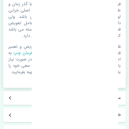
قرقری فرمان چپ پورشه 911 اصلی. قطعات خودرو با گذر زمان و
طی مسافت مستحلک می شوند. اغلب اوقات علت اصلی خرابی
لوازم یدکی اتومبیل مستحلک شدن قطعات می باشد. ولی
دلایلی مثل تصادفات و حوادث نیز می تواند عامل تعویض
قطعات یدکی باشد. خودرو مجموعه ای به هم پیوسته می باشد
که هر قطعه روی قطعه یا قطعات دیگر تاثیر مستقیم دارد.
فلذا در صورت خرابی در اسرع زمان نسبت به تعویض و تعمیر
قطعات یدکی اقدام فرمایید. در زمان
خرید قرقری فرمان چپ
به
اصلی بودن و کیفیت قطعات بسیار توجه بفرمایید. در صورت نیاز
با مکانیک و کارشناسان در این زمینه مشورت کنید. سعی خود را
بفرمایید تا قطعات یدکی را از فروشگاه های معتبر تهیه بفرمایید.
مشخصات فنی قرقری فرمان چپ پورشه 911 اصلی
خودروسازی پورشه