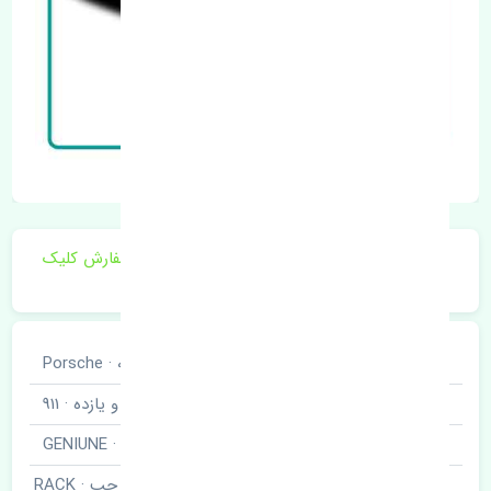
برای اطلاع از موجودی و قیمت به روز روی ثبت سفارش کلیک
فرمایید.
خودروسازی
پورشه · Porsche
نوع خودرو
نه صد و یازده · 911
برند قطعه
اصلی · GENIUNE
قرقری فرمان چپ · RACK