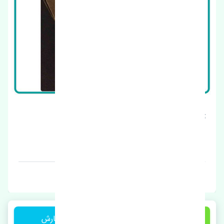
توپی چرخ جلو پورشه 911 چین
قیمت: 1 تومان
برند: اصلی
1 تومان
ثبت سفارش