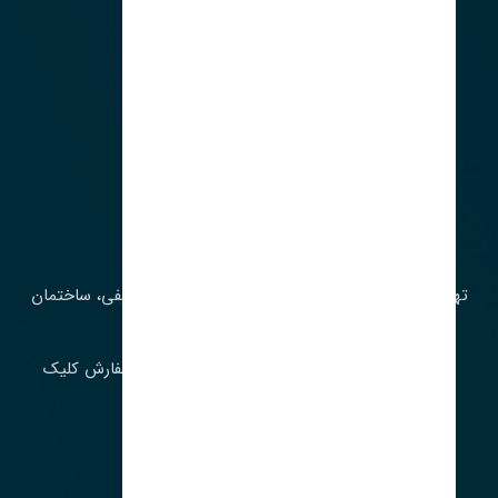
آدرس‌
تهران، چراغ برق، خیابان ملت، روبروی کوچۀ میرشریفی، ساختمان
بیستون
برای اطلاع از موجودی و قیمت به روز روی ثبت سفارش کلیک
فرمایید.
ارسـال فـوری بـه سـراسـر ایـران
ساعت کاری ۹ تا ١٧