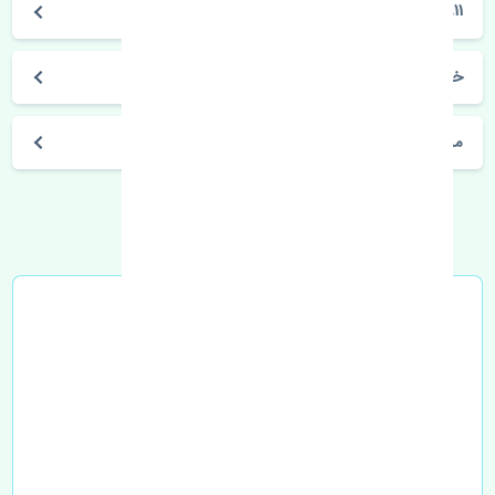
911
خرید قرقری فرمان چپ پورشه 911 اصلی
مشخصات فنی اتومبیل
خرید در محل