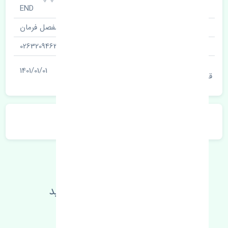
نام قطعه
END
نام‌های دیگر قطعه
مفصل فرمان
شناسه
0263209463
آخرین تاریخ بروزرسانی
1401/01/01
قیمت
توضیحات محصول
اطلاعات فنی خود را بالا ببرید
مطالعه بیشتر، مشکل کمتر 😁