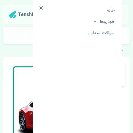
خانه
Tenshipart
خودروها
سوالات متداول
قرقری فرمان چپ پورشه 911 اصلی
تنشی‌پارت
خودروهای اروپایی
پورشه
911