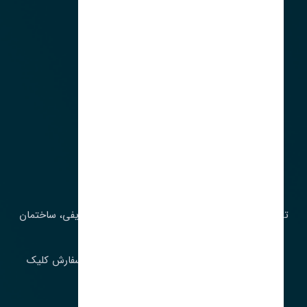
آدرس‌
تهران، چراغ برق، خیابان ملت، روبروی کوچۀ میرشریفی، ساختمان
بیستون
برای اطلاع از موجودی و قیمت به روز روی ثبت سفارش کلیک
فرمایید.
ارسـال فـوری بـه سـراسـر ایـران