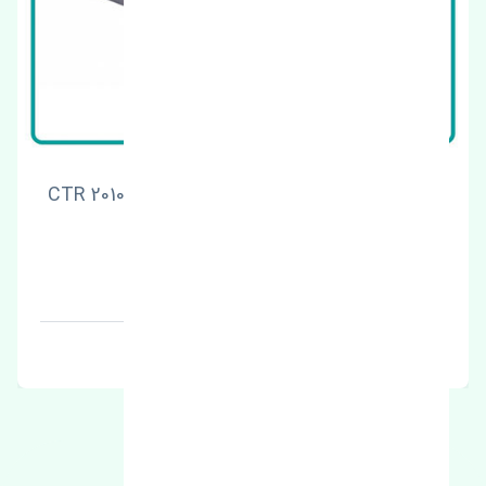
سیبک طبق جلو راست کیا اسپورتیج 2008-2010 CTR
کره
قیمت: 1 تومان
برند: