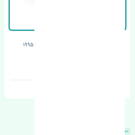
قرقری فرمان چپ میتسوبیشی پاجرو 1992-1995
اصلی
قیمت: 1 تومان
برند:
محصولات مشابه