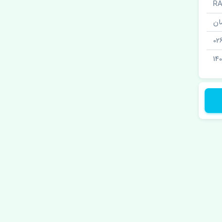
ان
02
140