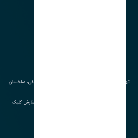
آدرس‌
تهران، چراغ برق، خیابان ملت، روبروی کوچۀ میرشریفی، ساختمان
بیستون
برای اطلاع از موجودی و قیمت به روز روی ثبت سفارش کلیک
فرمایید.
ارسـال فـوری بـه سـراسـر ایـران
ساعت کاری ۹ تا ١٧