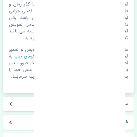
قرقری فرمان چپ جک J4 اصلی. قطعات خودرو با گذر زمان و
طی مسافت مستحلک می شوند. اغلب اوقات علت اصلی خرابی
لوازم یدکی اتومبیل مستحلک شدن قطعات می باشد. ولی
دلایلی مثل تصادفات و حوادث نیز می تواند عامل تعویض
قطعات یدکی باشد. خودرو مجموعه ای به هم پیوسته می باشد
که هر قطعه روی قطعه یا قطعات دیگر تاثیر مستقیم دارد.
فلذا در صورت خرابی در اسرع زمان نسبت به تعویض و تعمیر
قطعات یدکی اقدام فرمایید. در زمان
خرید قرقری فرمان چپ
به
اصلی بودن و کیفیت قطعات بسیار توجه بفرمایید. در صورت نیاز
با مکانیک و کارشناسان در این زمینه مشورت کنید. سعی خود را
بفرمایید تا قطعات یدکی را از فروشگاه های معتبر تهیه بفرمایید.
مشخصات فنی قرقری فرمان چپ جک J4 اصلی
خودروسازی جک