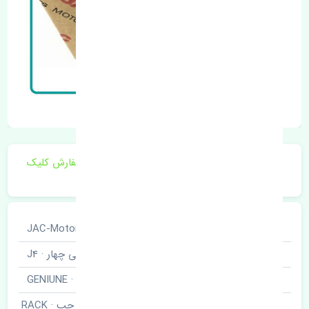
برای اطلاع از موجودی و قیمت به روز روی ثبت سفارش کلیک
فرمایید.
خودروسازی
جک · JAC-Motors
نوع خودرو
جی چهار · J4
برند قطعه
اصلی · GENIUNE
قرقری فرمان چپ · RACK