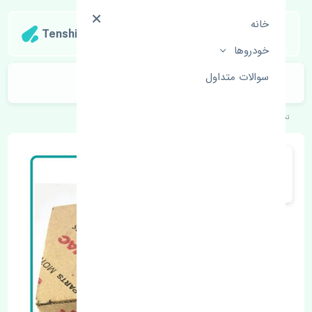
خانه
Tenshipart
خودروها
سوالات متداول
قرقری فرمان چپ جک J4 اصلی
تنشی‌پارت
خودروهای چینی
جک
J4