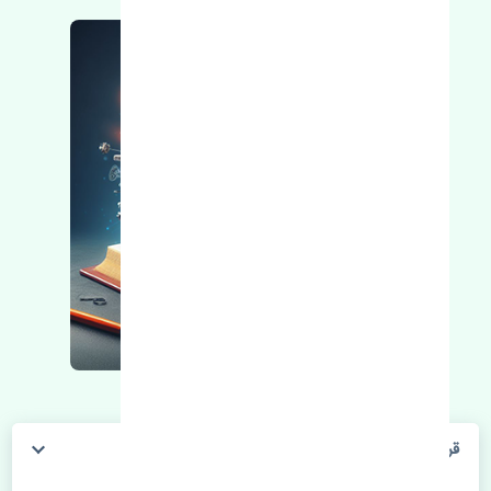
قرقری فرمان چپ جک J4 اصلی