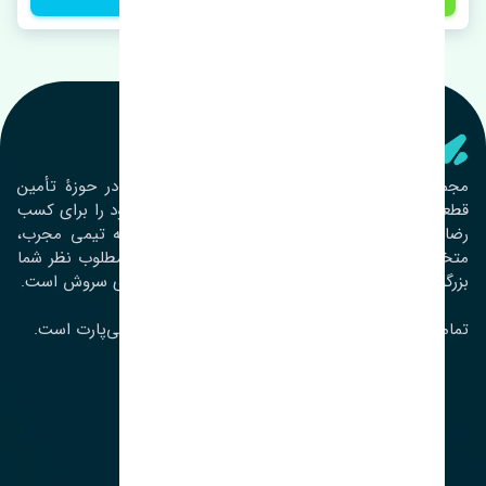
تنشی‌ پارت
مجموعۀ تنشی پارت از سال ١٣٩٣ فعالیت خود را در حوزۀ تأمین
قطعات خودرو آغاز نموده و در این بین تمام تلاش خود را برای کسب
رضایت مشتریان عزیز به‌کار برده است. این مجموعه تیمی مجرب،
متخصص و جوان را در کنار هم گردآورده تا خدمات مطلوب نظر شما
بزرگواران را ارائه نماید. تِنشی واژه‌ای ژاپنی و به معنای سروش است.
تمامی حقوق مادی و معنوی این سایت متعلق به تنشی‌پارت است.
لوکیشن ما