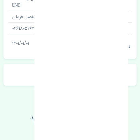
نام قطعه
END
نام‌های دیگر قطعه
مفصل فرمان
شناسه
0261805263
آخرین تاریخ بروزرسانی
1401/01/01
قیمت
توضیحات محصول
اطلاعات فنی خود را بالا ببرید
مطالعه بیشتر، مشکل کمتر 😁