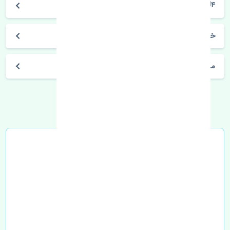
J4
خرید قرقری فرمان چپ جک J4 اصلی
مشخصات فنی اتومبیل
خرید در محل