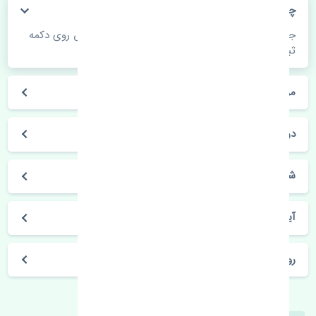
چگونه می‌توانم از قیمت قطعات مطلع شوم؟
جهت اطلاع از موجودی، قیمت به روز و ثبت سفارش روی دکمه
ثبت سفارش کلیک فرمایید.
مراحل ثبت درخواست محصول چگونه است؟
در چه مدت محصول خریداری شده بدستم می‌سد؟
شیوه های حمل و خریداری چگونه است؟
آیا می‌توان محصول خریداری شده را مرجوع کرد؟
روز های کاری مجموعه تنشی‌پارت