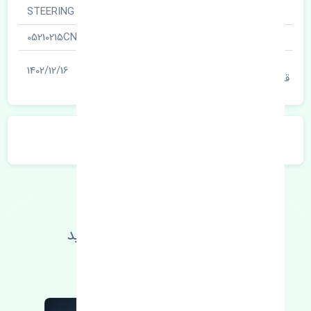
نام قطعه
STEERING
شناسه
05210215CN
آخرین تاریخ بروزرسانی
1402/12/16
قیمت
توضیحات محصول
اطلاعات فنی خود را بالا ببرید
مطالعه بیشتر، مشکل کمتر 😁