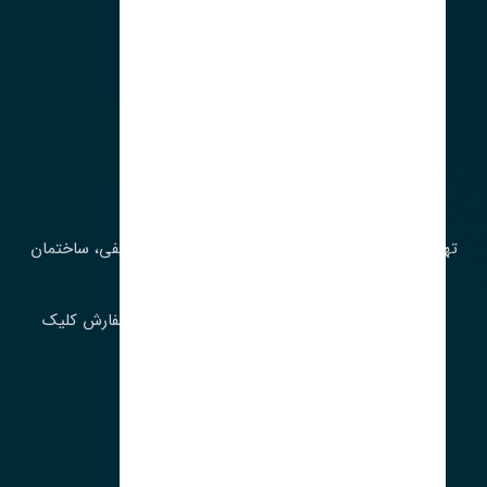
آدرس‌
تهران، چراغ برق، خیابان ملت، روبروی کوچۀ میرشریفی، ساختمان
بیستون
برای اطلاع از موجودی و قیمت به روز روی ثبت سفارش کلیک
فرمایید.
ارسـال فـوری بـه سـراسـر ایـران
ساعت کاری ۹ تا ١٧