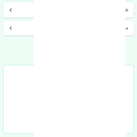
خرید غربیلک فرمان مزدا 323 FL چین
مشخصات فنی اتومبیل
خرید در محل