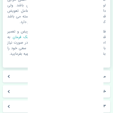
لوازم یدکی اتومبیل مستحلک شدن قطعات می باشد. ولی
دلایلی مثل تصادفات و حوادث نیز می تواند عامل تعویض
قطعات یدکی باشد. خودرو مجموعه ای به هم پیوسته می باشد
که هر قطعه روی قطعه یا قطعات دیگر تاثیر مستقیم دارد.
فلذا در صورت خرابی در اسرع زمان نسبت به تعویض و تعمیر
قطعات یدکی اقدام فرمایید. در زمان
خرید غربیلک فرمان
به
اصلی بودن و کیفیت قطعات بسیار توجه بفرمایید. در صورت نیاز
با مکانیک و کارشناسان در این زمینه مشورت کنید. سعی خود را
بفرمایید تا قطعات یدکی را از فروشگاه های معتبر تهیه بفرمایید.
مشخصات فنی غربیلک فرمان مزدا 323 FL چین
خودروسازی مزدا
323 FL