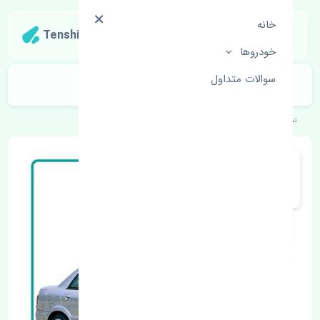
خانه
Tenshipart
خودروها
سوالات متداول
غربیلک فرمان مزدا 323 FL چین
تنشی‌پارت
خودروهای ژاپنی
مزدا
323 FL