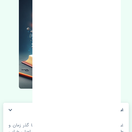
غربیلک فرمان مزدا 323 FL چین
غربیلک فرمان مزدا 323 FL چین. قطعات خودرو با گذر زمان و
طی مسافت مستحلک می شوند. اغلب اوقات علت اصلی خرابی