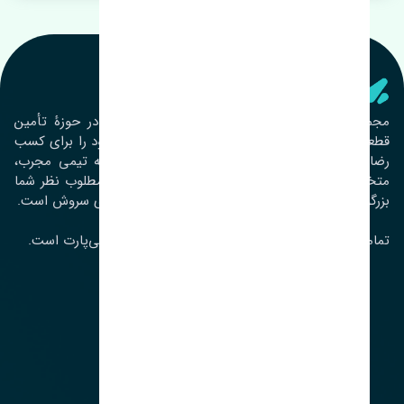
تنشی‌ پارت
مجموعۀ تنشی پارت از سال ١٣٩٣ فعالیت خود را در حوزۀ تأمین
قطعات خودرو آغاز نموده و در این بین تمام تلاش خود را برای کسب
رضایت مشتریان عزیز به‌کار برده است. این مجموعه تیمی مجرب،
متخصص و جوان را در کنار هم گردآورده تا خدمات مطلوب نظر شما
بزرگواران را ارائه نماید. تِنشی واژه‌ای ژاپنی و به معنای سروش است.
تمامی حقوق مادی و معنوی این سایت متعلق به تنشی‌پارت است.
لوکیشن ما