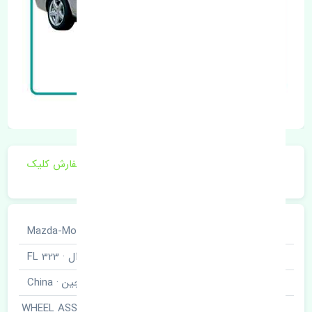
برای اطلاع از موجودی و قیمت به روز روی ثبت سفارش کلیک
فرمایید.
خودروسازی
مزدا · Mazda-Motor
نوع خودرو
323 اف ال · 323 FL
برند قطعه
چین · China
غربیلک فرمان · WHEEL ASSY-