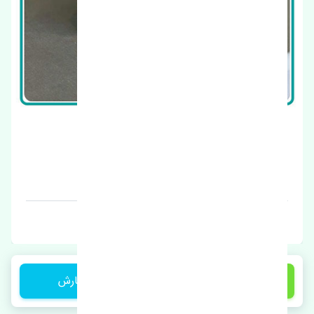
قرقری فرمان راست مزدا 323 FL اصلی
قیمت: 1 تومان
برند: چین
3,500,000 تومان
ثبت سفارش