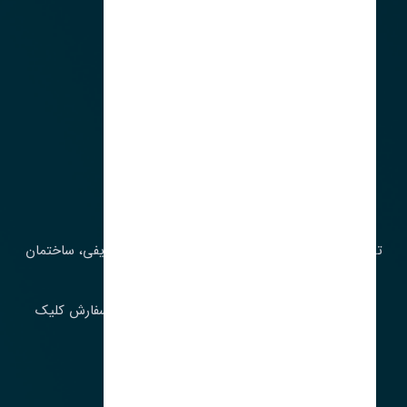
آدرس‌
تهران، چراغ برق، خیابان ملت، روبروی کوچۀ میرشریفی، ساختمان
بیستون
برای اطلاع از موجودی و قیمت به روز روی ثبت سفارش کلیک
فرمایید.
ارسـال فـوری بـه سـراسـر ایـران