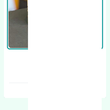
دینام مزدا 323 FL اصلی
قیمت: 1 تومان
برند: