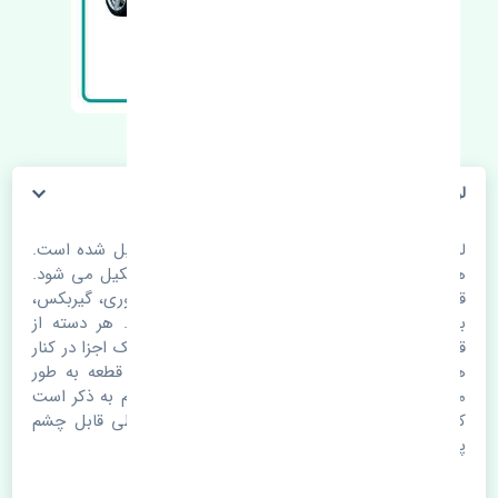
لوازم یدکی مزدا 323 FL
لوازم یدکی
مزدا 323 FL
از قطعات مختلفی تشکیل شده است.
هر خوردو معمولا از 4 الی 5 هزار قطعه یدکی تشکیل می شود.
قطعات یدکی در دسته های مختلفی از جمله موتوری، گیربکس،
بدنه، تعلیق، برقی و .... تقسیم بندی می شود. هر دسته از
قطعات شامل تعداد زیادی از اجزا می شود. تک تک اجزا در کنار
هم یک خودرو را تشکیل می دهند. کیفیت هر قطعه به طور
مستقیم روی دیگر لوازم یدکی تاثیر می گذارد. لازم به ذکر است
که کیفیت قطعات لوازم یدکی تحت هیچ شرایطی قابل چشم
پوشی نیست.