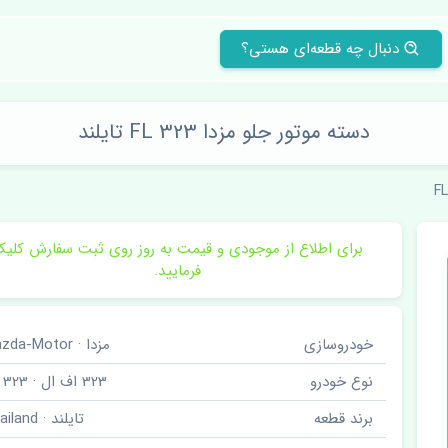
دنبال چه قطعه‌ای هستی؟
دسته موتور جلو مزدا 323 FL تایلند
برای اطلاع از موجودی و قیمت به روز روی ثبت سفارش کلی
فرمایید.
خودروسازی
مزدا · Mazda-Motor
نوع خودرو
323 اف ال · 323 FL
برند قطعه
تایلند · Thailand