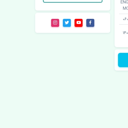
لو · ENGINE
M
06
14