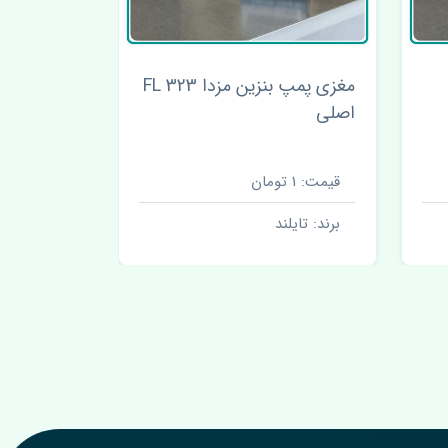
مغزی پمپ بنزین مزدا 323 FL
موجگیر عقب راست مزدا 323
FL ایران
اصلی
قیمت: 350000 تومان
قیمت:
برند: تایلند
برن