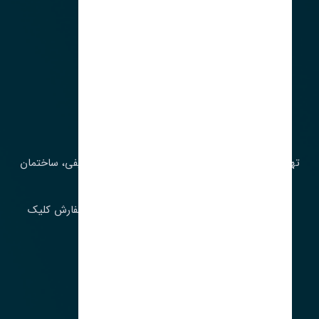
آدرس‌
تهران، چراغ برق، خیابان ملت، روبروی کوچۀ میرشریفی، ساختمان
بیستون
برای اطلاع از موجودی و قیمت به روز روی ثبت سفارش کلیک
فرمایید.
ارسـال فـوری بـه سـراسـر ایـران
ساعت کاری ۹ تا ١٧