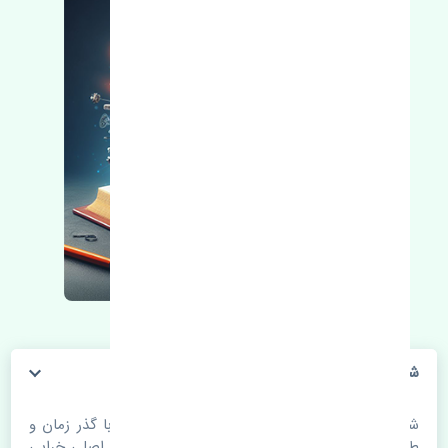
شمع سانگ یانگ اکتیون LUCAS
شمع سانگ یانگ اکتیون LUCAS. قطعات خودرو با گذر زمان و
طی مسافت مستحلک می شوند. اغلب اوقات علت اصلی خرابی