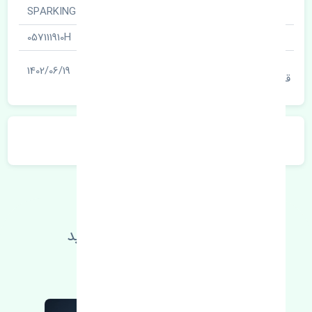
نام قطعه
شمع · SPARKING PLUG
شناسه
057111910H
آخرین تاریخ بروزرسانی
1402/06/19
قیمت
توضیحات محصول
اطلاعات فنی خود را بالا ببرید
مطالعه بیشتر، مشکل کمتر 😁