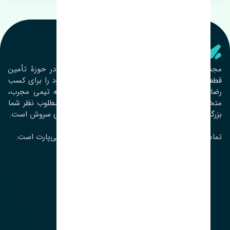
تنشی‌ پارت
مجموعۀ تنشی پارت از سال ١٣٩٣ فعالیت خود را در حوزۀ تأمین
قطعات خودرو آغاز نموده و در این بین تمام تلاش خود را برای کسب
رضایت مشتریان عزیز به‌کار برده است. این مجموعه تیمی مجرب،
متخصص و جوان را در کنار هم گردآورده تا خدمات مطلوب نظر شما
بزرگواران را ارائه نماید. تِنشی واژه‌ای ژاپنی و به معنای سروش است.
تمامی حقوق مادی و معنوی این سایت متعلق به تنشی‌پارت است.
لوکیشن ما