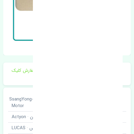
برای اطلاع از موجودی و قیمت به روز روی ثبت سفارش کلیک
فرمایید.
سانگ یانگ · SsangYong-
خودروسازی
Motor
نوع خودرو
اکتیون · Actyon
برند قطعه
لوکاس · LUCAS