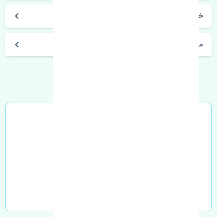
خرید شمع سانگ یانگ اکتیون LUCAS
مشخصات فنی اتومبیل
خرید در محل