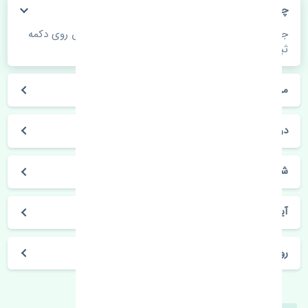
چگونه می‌توانم از قیمت قطعات مطلع شوم؟
جهت اطلاع از موجودی، قیمت به روز و ثبت سفارش روی دکمه
ثبت سفارش کلیک فرمایید.
مراحل ثبت درخواست محصول چگونه است؟
در چه مدت محصول خریداری شده بدستم می‌سد؟
شیوه های حمل و خریداری چگونه است؟
آیا می‌توان محصول خریداری شده را مرجوع کرد؟
روز های کاری مجموعه تنشی‌پارت