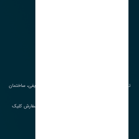
آدرس‌
تهران، چراغ برق، خیابان ملت، روبروی کوچۀ میرشریفی، ساختمان
بیستون
برای اطلاع از موجودی و قیمت به روز روی ثبت سفارش کلیک
فرمایید.
ارسـال فـوری بـه سـراسـر ایـران