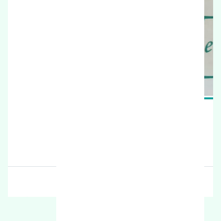
قیمت: 9500000 تومان
برند: