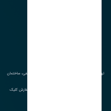
آدرس‌
تهران، چراغ برق، خیابان ملت، روبروی کوچۀ میرشریفی، ساختمان
بیستون
برای اطلاع از موجودی و قیمت به روز روی ثبت سفارش کلیک
فرمایید.
ارسـال فـوری بـه سـراسـر ایـران