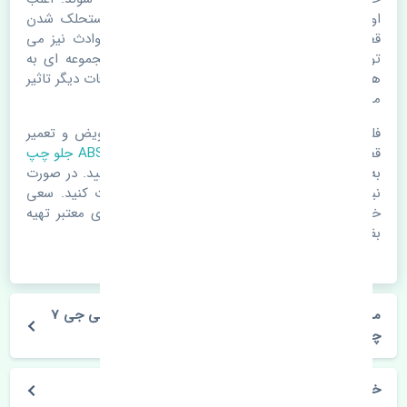
اوقات علت اصلی خرابی لوازم یدکی اتومبیل مستحلک شدن
قطعات می باشد. ولی دلایلی مثل تصادفات و حوادث نیز می
تواند عامل تعویض قطعات یدکی باشد. خودرو مجموعه ای به
هم پیوسته می باشد که هر قطعه روی قطعه یا قطعات دیگر تاثیر
مستقیم دارد.
فلذا در صورت خرابی در اسرع زمان نسبت به تعویض و تعمیر
قطعات یدکی اقدام فرمایید. در زمان
خرید سنسور ABS جلو چپ
به اصلی بودن و کیفیت قطعات بسیار توجه بفرمایید. در صورت
نیاز با مکانیک و کارشناسان در این زمینه مشورت کنید. سعی
خود را بفرمایید تا قطعات یدکی را از فروشگاه های معتبر تهیه
بفرمایید.
مشخصات فنی سنسور ABS جلو چپ جک کی ام سی جی 7
چین
خودروسازی جک