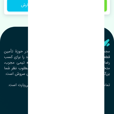
1 تومان
ثبت سفارش
تنشی‌ پارت
مجموعۀ تنشی پارت از سال ١٣٩٣ فعالیت خود را در حوزۀ تأمین
قطعات خودرو آغاز نموده و در این بین تمام تلاش خود را برای کسب
رضایت مشتریان عزیز به‌کار برده است. این مجموعه تیمی مجرب،
متخصص و جوان را در کنار هم گردآورده تا خدمات مطلوب نظر شما
بزرگواران را ارائه نماید. تِنشی واژه‌ای ژاپنی و به معنای سروش است.
تمامی حقوق مادی و معنوی این سایت متعلق به تنشی‌پارت است.
لوکیشن ما