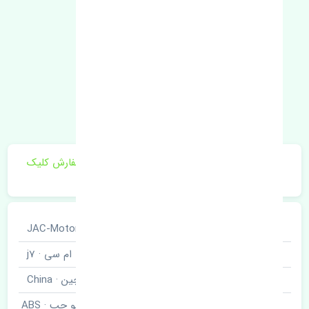
برای اطلاع از موجودی و قیمت به روز روی ثبت سفارش کلیک
فرمایید.
خودروسازی
جک · JAC-Motors
نوع خودرو
کی ام سی · j7
برند قطعه
چین · China
سنسور ABS جلو چپ · ABS