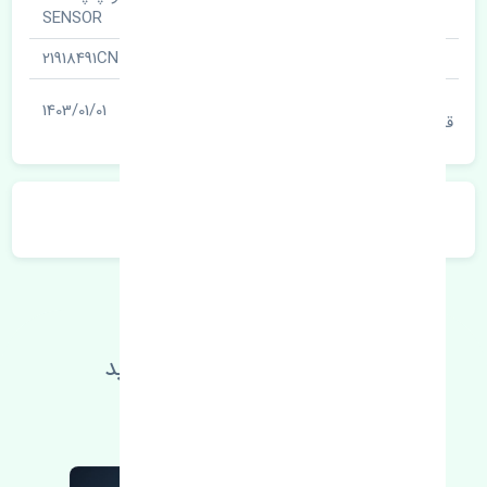
نام قطعه
SENSOR
شناسه
21918491CN
آخرین تاریخ بروزرسانی
1403/01/01
قیمت
توضیحات محصول
اطلاعات فنی خود را بالا ببرید
مطالعه بیشتر، مشکل کمتر 😁