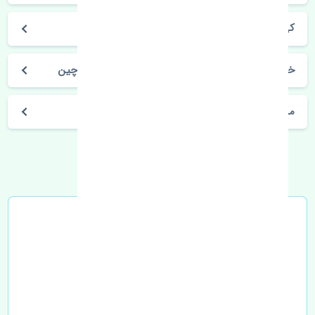
کی ام سی جی 7
خرید سنسور ABS جلو چپ جک کی ام سی جی 7 چین
مشخصات فنی اتومبیل