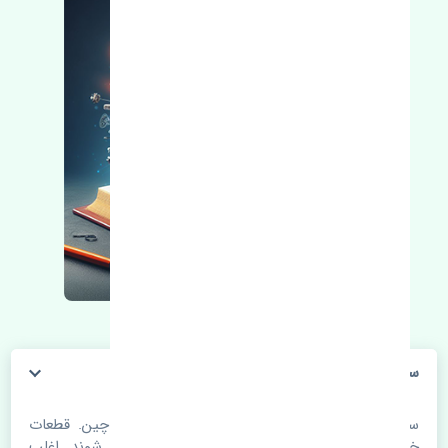
سنسور ABS جلو چپ جک کی ام سی جی 7 چین
سنسور ABS جلو چپ جک کی ام سی جی 7 چین. قطعات
خودرو با گذر زمان و طی مسافت مستحلک می شوند. اغلب