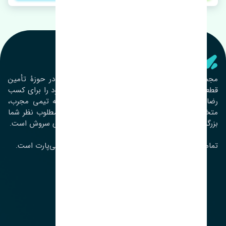
تنشی‌ پارت
مجموعۀ تنشی پارت از سال ١٣٩٣ فعالیت خود را در حوزۀ تأمین
قطعات خودرو آغاز نموده و در این بین تمام تلاش خود را برای کسب
رضایت مشتریان عزیز به‌کار برده است. این مجموعه تیمی مجرب،
متخصص و جوان را در کنار هم گردآورده تا خدمات مطلوب نظر شما
بزرگواران را ارائه نماید. تِنشی واژه‌ای ژاپنی و به معنای سروش است.
تمامی حقوق مادی و معنوی این سایت متعلق به تنشی‌پارت است.
لوکیشن ما