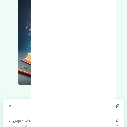
توپی چرخ جلو سانگ یانگ نیو کوراندو اصلی
توپی چرخ جلو سانگ یانگ نیو کوراندو اصلی. قطعات خودرو با
گذر زمان و طی مسافت مستحلک می شوند. اغلب اوقات علت