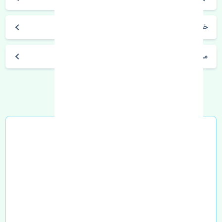
خرید توپی چرخ جلو سانگ یانگ نیو کوراندو اصلی
مشخصات فنی اتومبیل
خرید در محل