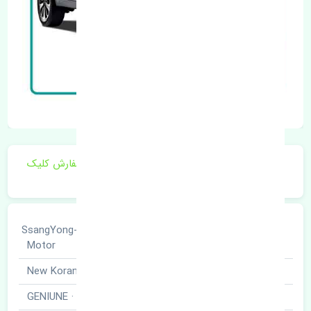
برای اطلاع از موجودی و قیمت به روز روی ثبت سفارش کلیک
فرمایید.
سانگ یانگ · SsangYong-
خودروسازی
Motor
نوع خودرو
نیو کوراندو · New Korando
برند قطعه
اصلی · GENIUNE