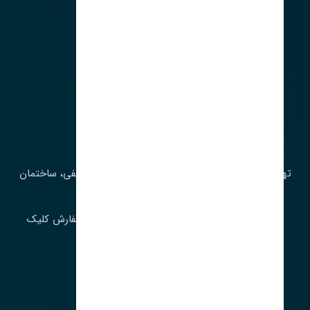
آدرس‌
تهران، چراغ برق، خیابان ملت، روبروی کوچۀ میرشریفی، ساختمان
بیستون
برای اطلاع از موجودی و قیمت به روز روی ثبت سفارش کلیک
فرمایید.
ارسـال فـوری بـه سـراسـر ایـران
ساعت کاری ۹ تا ١٧