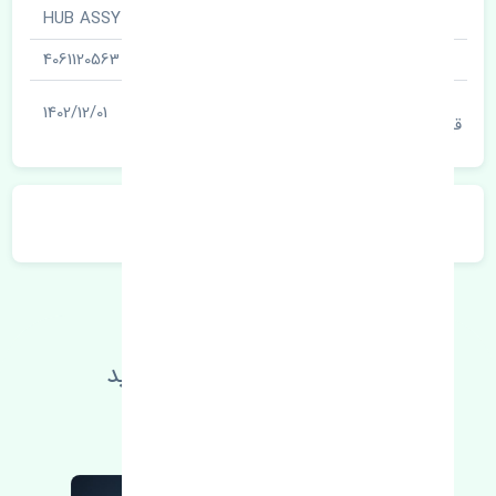
نام قطعه
توپی چرخ جلو · HUB ASSY
شناسه
4061120563
آخرین تاریخ بروزرسانی
1402/12/01
قیمت
توضیحات محصول
اطلاعات فنی خود را بالا ببرید
مطالعه بیشتر، مشکل کمتر 😁