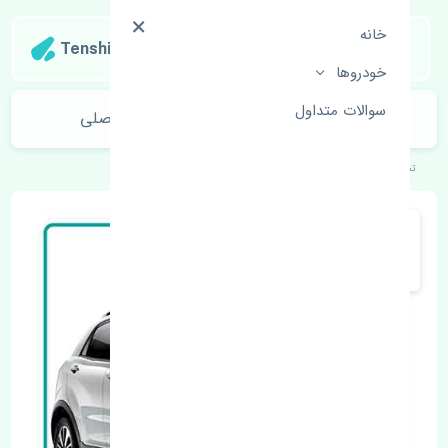
خانه
Tenshipart
خودروها
سوالات متداول
توپی چرخ جلو سانگ یانگ نیو کوراندو اصلی
تنشی‌پارت
خودروهای کره‌ای
سانگ یانگ
نیو کوراندو