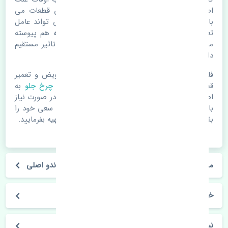
اصلی خرابی لوازم یدکی اتومبیل مستحلک شدن قطعات می
باشد. ولی دلایلی مثل تصادفات و حوادث نیز می تواند عامل
تعویض قطعات یدکی باشد. خودرو مجموعه ای به هم پیوسته
می باشد که هر قطعه روی قطعه یا قطعات دیگر تاثیر مستقیم
دارد.
فلذا در صورت خرابی در اسرع زمان نسبت به تعویض و تعمیر
قطعات یدکی اقدام فرمایید. در زمان
خرید توپی چرخ جلو
به
اصلی بودن و کیفیت قطعات بسیار توجه بفرمایید. در صورت نیاز
با مکانیک و کارشناسان در این زمینه مشورت کنید. سعی خود را
بفرمایید تا قطعات یدکی را از فروشگاه های معتبر تهیه بفرمایید.
مشخصات فنی توپی چرخ جلو سانگ یانگ نیو کوراندو اصلی
خودروسازی سانگ یانگ
نیو کوراندو