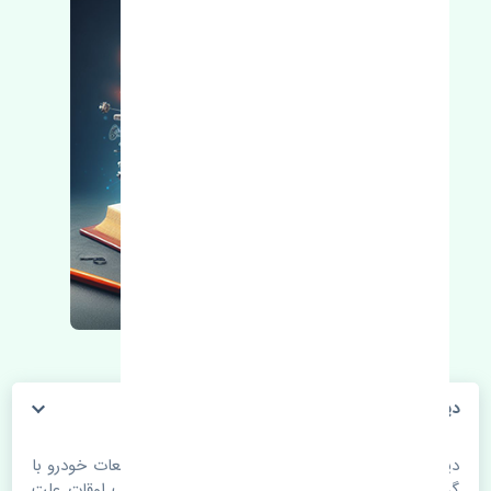
دیسک چرخ جلو سانگ یانگ نیو کوراندو ایران
دیسک چرخ جلو سانگ یانگ نیو کوراندو ایران. قطعات خودرو با
گذر زمان و طی مسافت مستحلک می شوند. اغلب اوقات علت