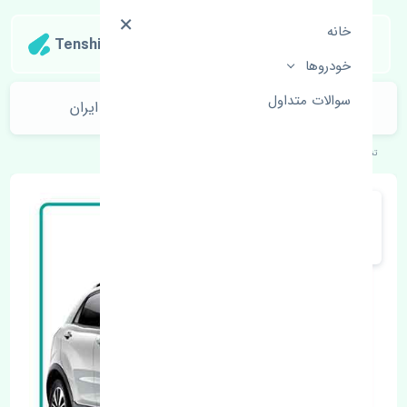
خانه
Tenshipart
خودروها
سوالات متداول
دیسک چرخ جلو سانگ یانگ نیو کوراندو ایران
تنشی‌پارت
خودروهای کره‌ای
سانگ یانگ
نیو کوراندو