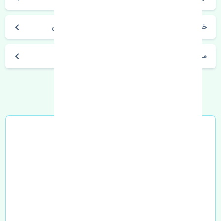
خرید دیسک چرخ جلو سانگ یانگ نیو کوراندو ایران
مشخصات فنی اتومبیل
خرید در محل