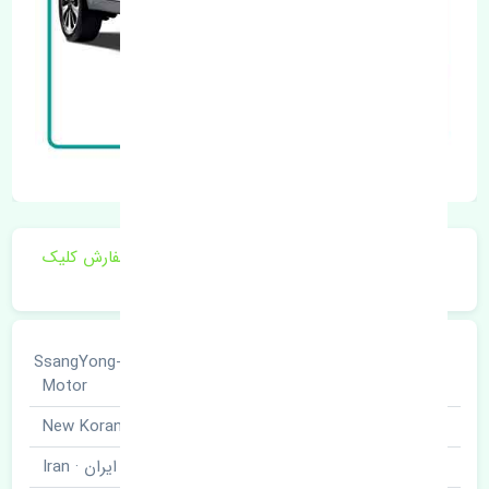
برای اطلاع از موجودی و قیمت به روز روی ثبت سفارش کلیک
فرمایید.
سانگ یانگ · SsangYong-
خودروسازی
Motor
نوع خودرو
نیو کوراندو · New Korando
برند قطعه
ایران · Iran