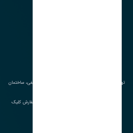
آدرس‌
تهران، چراغ برق، خیابان ملت، روبروی کوچۀ میرشریفی، ساختمان
بیستون
برای اطلاع از موجودی و قیمت به روز روی ثبت سفارش کلیک
فرمایید.
ارسـال فـوری بـه سـراسـر ایـران