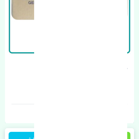
سوپاپ دود سانگ یانگ نیو کوراندو اصلی
قیمت: 1 تومان
برند: ایران