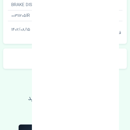
نام قطعه
دیسک چرخ جلو · BRAKE DISK
شناسه
00311205IR
آخرین تاریخ بروزرسانی
1402/08/15
قیمت
توضیحات محصول
اطلاعات فنی خود را بالا ببرید
مطالعه بیشتر، مشکل کمتر 😁