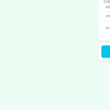
 · CHECKER
A
16
140