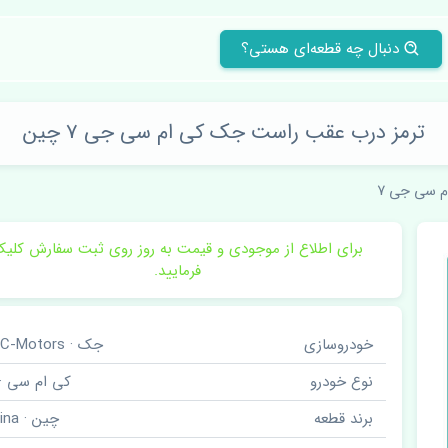
دنبال چه قطعه‌ای هستی؟
ترمز درب عقب راست جک کی ام سی جی 7 چین
م سی جی 7
برای اطلاع از موجودی و قیمت به روز روی ثبت سفارش کلی
فرمایید.
خودروسازی
جک · JAC-Motors
نوع خودرو
کی ام سی · j7
برند قطعه
چین · China