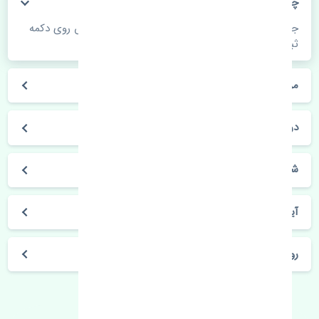
چگونه می‌توانم از قیمت قطعات مطلع شوم؟
جهت اطلاع از موجودی، قیمت به روز و ثبت سفارش روی دکمه
ثبت سفارش کلیک فرمایید.
مراحل ثبت درخواست محصول چگونه است؟
در چه مدت محصول خریداری شده بدستم می‌سد؟
شیوه های حمل و خریداری چگونه است؟
آیا می‌توان محصول خریداری شده را مرجوع کرد؟
روز های کاری مجموعه تنشی‌پارت