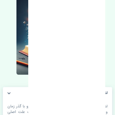
لنت ترمز جلو ژانگ ژینگ کاپرا اصلی
لنت ترمز جلو ژانگ ژینگ کاپرا اصلی. قطعات خودرو با گذر زمان
و طی مسافت مستحلک می شوند. اغلب اوقات علت اصلی