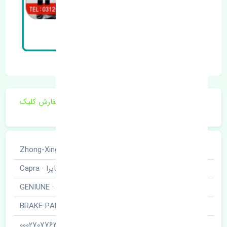
برای اطلاع از موجودی و قیمت به روز روی ثبت سفارش کلیک
فرمایید.
خودروسازی
ژانگ ژینگ · Zhong-Xing
نوع خودرو
کاپرا · Capra
برند قطعه
اصلی · GENIUNE
نام قطعه
لنت ترمز جلو · BRAKE PAD
شناسه
0002707763