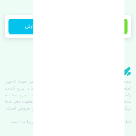
1 تومان
ثبت سفارش
تنشی‌ پارت
مجموعۀ تنشی پارت از سال ١٣٩٣ فعالیت خود را در حوزۀ تأمین
قطعات خودرو آغاز نموده و در این بین تمام تلاش خود را برای کسب
رضایت مشتریان عزیز به‌کار برده است. این مجموعه تیمی مجرب،
متخصص و جوان را در کنار هم گردآورده تا خدمات مطلوب نظر شما
بزرگواران را ارائه نماید. تِنشی واژه‌ای ژاپنی و به معنای سروش است.
تمامی حقوق مادی و معنوی این سایت متعلق به تنشی‌پارت است.