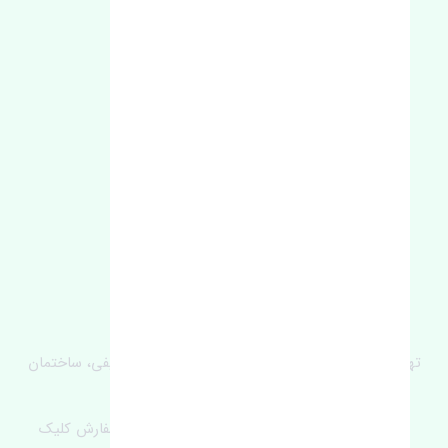
لوکیشن ما
آدرس‌
تهران، چراغ برق، خیابان ملت، روبروی کوچۀ میرشریفی، ساختمان
بیستون
برای اطلاع از موجودی و قیمت به روز روی ثبت سفارش کلیک