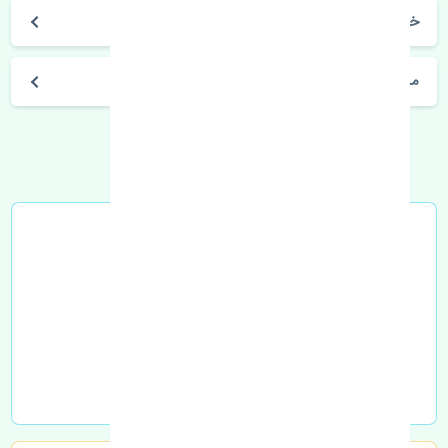
خرید لنت ترمز جلو ژانگ ژینگ کاپرا اصلی
مشخصات فنی اتومبیل
خرید در محل