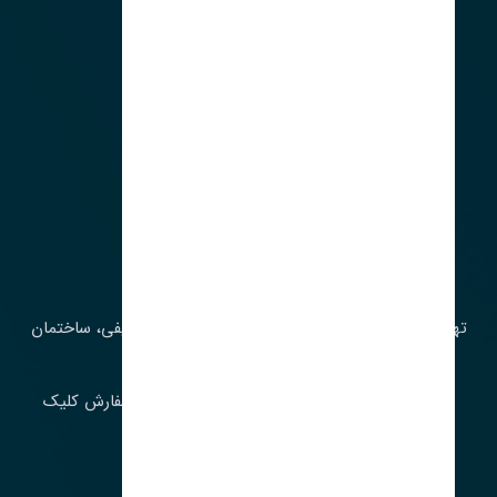
آدرس‌
تهران، چراغ برق، خیابان ملت، روبروی کوچۀ میرشریفی، ساختمان
بیستون
برای اطلاع از موجودی و قیمت به روز روی ثبت سفارش کلیک
فرمایید.
ارسـال فـوری بـه سـراسـر ایـران