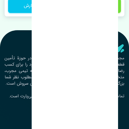
1 تومان
ثبت سفارش
تنشی‌ پارت
مجموعۀ تنشی پارت از سال ١٣٩٣ فعالیت خود را در حوزۀ تأمین
قطعات خودرو آغاز نموده و در این بین تمام تلاش خود را برای کسب
رضایت مشتریان عزیز به‌کار برده است. این مجموعه تیمی مجرب،
متخصص و جوان را در کنار هم گردآورده تا خدمات مطلوب نظر شما
بزرگواران را ارائه نماید. تِنشی واژه‌ای ژاپنی و به معنای سروش است.
تمامی حقوق مادی و معنوی این سایت متعلق به تنشی‌پارت است.
لوکیشن ما