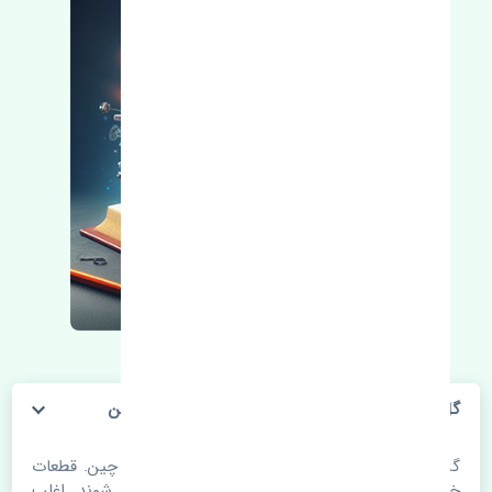
گل پخش کن جلو راست جک کی ام سی جی 7 چین
گل پخش کن جلو راست جک کی ام سی جی 7 چین. قطعات
خودرو با گذر زمان و طی مسافت مستحلک می شوند. اغلب