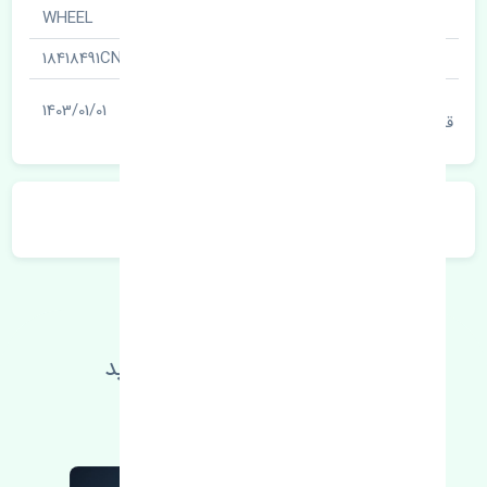
نام قطعه
WHEEL
شناسه
18418491CN
آخرین تاریخ بروزرسانی
1403/01/01
قیمت
توضیحات محصول
اطلاعات فنی خود را بالا ببرید
مطالعه بیشتر، مشکل کمتر 😁