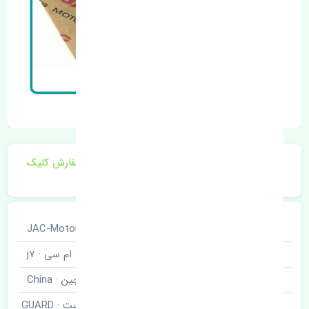
برای اطلاع از موجودی و قیمت به روز روی ثبت سفارش کلیک
فرمایید.
خودروسازی
جک · JAC-Motors
نوع خودرو
کی ام سی · j7
برند قطعه
چین · China
گل پخش کن جلو راست · GUARD