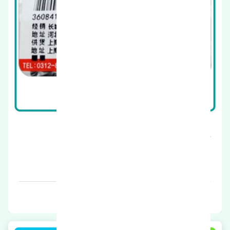
منبع اگزوز وسط ژانگ ژینگ کاپرا چین
قیمت: 1 تومان
برند: چین