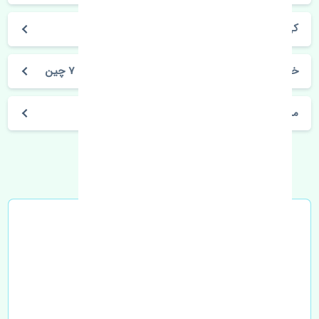
کی ام سی جی 7
خرید گل پخش کن جلو راست جک کی ام سی جی 7 چین
مشخصات فنی اتومبیل