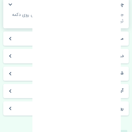
چگونه می‌توانم از قیمت قطعات مطلع شوم؟
جهت اطلاع از موجودی، قیمت به روز و ثبت سفارش روی دکمه
ثبت سفارش کلیک فرمایید.
مراحل ثبت درخواست محصول چگونه است؟
در چه مدت محصول خریداری شده بدستم می‌سد؟
شیوه های حمل و خریداری چگونه است؟
آیا می‌توان محصول خریداری شده را مرجوع کرد؟
روز های کاری مجموعه تنشی‌پارت