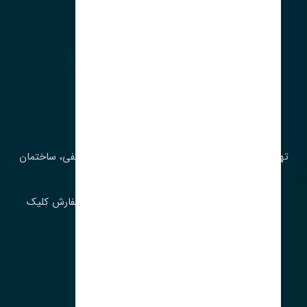
آدرس‌
تهران، چراغ برق، خیابان ملت، روبروی کوچۀ میرشریفی، ساختمان
بیستون
برای اطلاع از موجودی و قیمت به روز روی ثبت سفارش کلیک
فرمایید.
ارسـال فـوری بـه سـراسـر ایـران
ساعت کاری ۹ تا ١٧