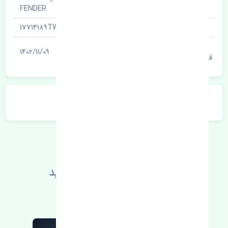
نام قطعه
FENDER
شناسه
17714189TW
آخرین تاریخ بروزرسانی
1402/11/09
قیمت
توضیحات محصول
اطلاعات فنی خود را بالا ببرید
مطالعه بیشتر، مشکل کمتر 😁