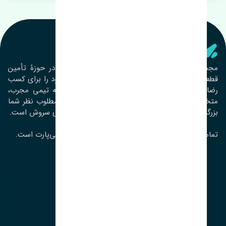
تنشی‌ پارت
مجموعۀ تنشی پارت از سال ١٣٩٣ فعالیت خود را در حوزۀ تأمین
قطعات خودرو آغاز نموده و در این بین تمام تلاش خود را برای کسب
رضایت مشتریان عزیز به‌کار برده است. این مجموعه تیمی مجرب،
متخصص و جوان را در کنار هم گردآورده تا خدمات مطلوب نظر شما
بزرگواران را ارائه نماید. تِنشی واژه‌ای ژاپنی و به معنای سروش است.
تمامی حقوق مادی و معنوی این سایت متعلق به تنشی‌پارت است.
لوکیشن ما