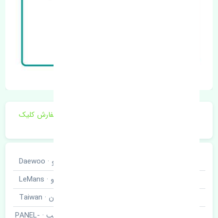
برای اطلاع از موجودی و قیمت به روز روی ثبت سفارش کلیک
فرمایید.
خودروسازی
دوو · Daewoo
نوع خودرو
سیلو · LeMans
برند قطعه
تایوان · Taiwan
گلگیر جلو چپ · PANEL-