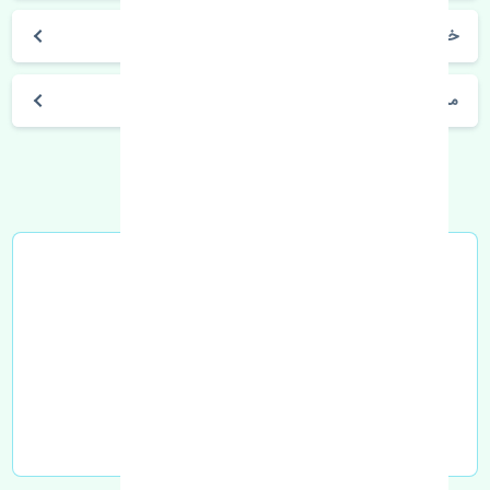
خرید گلگیر جلو چپ دوو سیلو تایوان
مشخصات فنی اتومبیل
خرید در محل