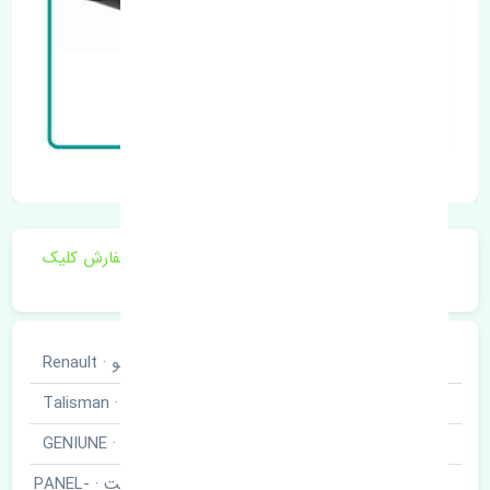
برای اطلاع از موجودی و قیمت به روز روی ثبت سفارش کلیک
فرمایید.
خودروسازی
رنو · Renault
نوع خودرو
تالیسمان · Talisman
برند قطعه
اصلی · GENIUNE
گلگیر جلو راست · PANEL-