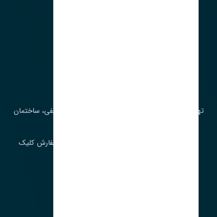
آدرس‌
تهران، چراغ برق، خیابان ملت، روبروی کوچۀ میرشریفی، ساختمان
بیستون
برای اطلاع از موجودی و قیمت به روز روی ثبت سفارش کلیک
فرمایید.
ارسـال فـوری بـه سـراسـر ایـران
ساعت کاری ۹ تا ١٧