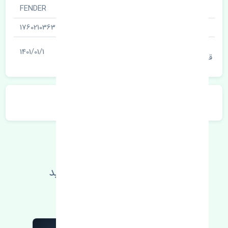
نام قطعه
FENDER
شناسه
1760210363
آخرین تاریخ بروزرسانی
1401/01/1
قیمت
توضیحات محصول
اطلاعات فنی خود را بالا ببرید
مطالعه بیشتر، مشکل کمتر 😁