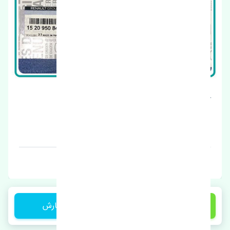
کمربند ایمنی جلو چپ رنو تالیسمان اصلی
قیمت: 16750000 تومان
برند: اصلی
1 تومان
ثبت سفارش