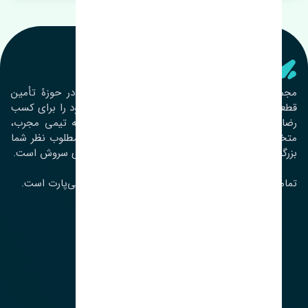
تنشی‌ پارت
مجموعۀ تنشی پارت از سال ١٣٩٣ فعالیت خود را در حوزۀ تأمین
قطعات خودرو آغاز نموده و در این بین تمام تلاش خود را برای کسب
رضایت مشتریان عزیز به‌کار برده است. این مجموعه تیمی مجرب،
متخصص و جوان را در کنار هم گردآورده تا خدمات مطلوب نظر شما
بزرگواران را ارائه نماید. تِنشی واژه‌ای ژاپنی و به معنای سروش است.
تمامی حقوق مادی و معنوی این سایت متعلق به تنشی‌پارت است.
لوکیشن ما