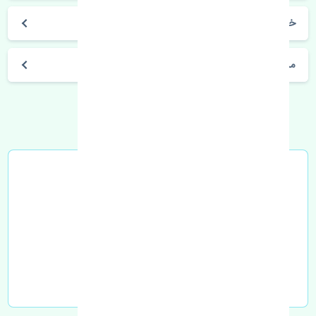
خرید گلگیر جلو راست رنو تالیسمان اصلی
مشخصات فنی اتومبیل
خرید در محل