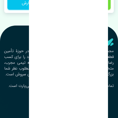
1 تومان
ثبت سفارش
تنشی‌ پارت
مجموعۀ تنشی پارت از سال ١٣٩٣ فعالیت خود را در حوزۀ تأمین
قطعات خودرو آغاز نموده و در این بین تمام تلاش خود را برای کسب
رضایت مشتریان عزیز به‌کار برده است. این مجموعه تیمی مجرب،
متخصص و جوان را در کنار هم گردآورده تا خدمات مطلوب نظر شما
بزرگواران را ارائه نماید. تِنشی واژه‌ای ژاپنی و به معنای سروش است.
تمامی حقوق مادی و معنوی این سایت متعلق به تنشی‌پارت است.
لوکیشن ما