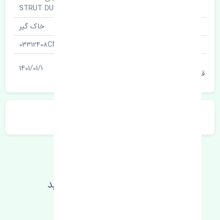
نام قطعه
STRUT DUST
نام‌های دیگر قطعه
خاک گیر
شناسه
03312408CN
آخرین تاریخ بروزرسانی
1401/01/1
قیمت
توضیحات محصول
اطلاعات فنی خود را بالا ببرید
مطالعه بیشتر، مشکل کمتر 😁