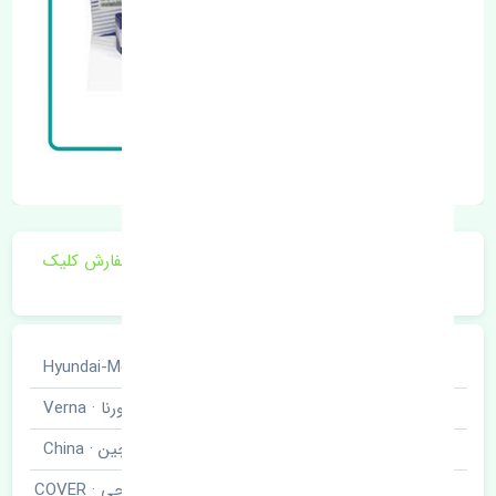
برای اطلاع از موجودی و قیمت به روز روی ثبت سفارش کلیک
فرمایید.
خودروسازی
هیوندای · Hyundai-Motor
نوع خودرو
ورنا · Verna
برند قطعه
چین · China
گردگیر پلوس خارجی · COVER