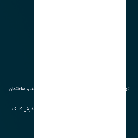
آدرس‌
تهران، چراغ برق، خیابان ملت، روبروی کوچۀ میرشریفی، ساختمان
بیستون
برای اطلاع از موجودی و قیمت به روز روی ثبت سفارش کلیک
فرمایید.
ارسـال فـوری بـه سـراسـر ایـران