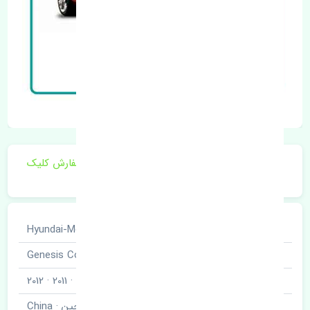
برای اطلاع از موجودی و قیمت به روز روی ثبت سفارش کلیک
فرمایید.
خودروسازی
هیوندای · Hyundai-Motor
نوع خودرو
جنسیس کوپه · Genesis Coupe
مدل خودرو
2010 · 2011 · 2012
برند قطعه
چین · China