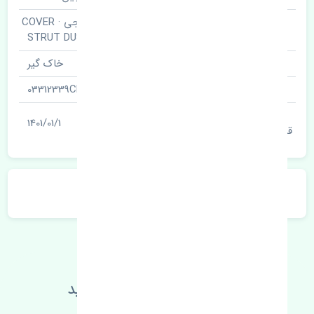
گردگیر پلوس خارجی · COVER
نام قطعه
STRUT DUST
نام‌های دیگر قطعه
خاک گیر
شناسه
03312339CN
آخرین تاریخ بروزرسانی
1401/01/1
قیمت
توضیحات محصول
اطلاعات فنی خود را بالا ببرید