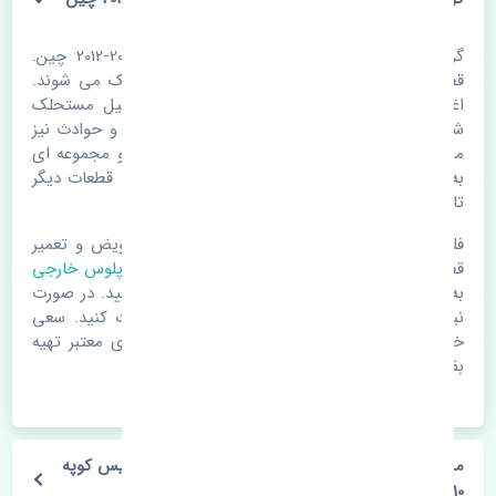
گردگیر پلوس خارجی هیوندای جنسیس کوپه 2010-2012 چین.
قطعات خودرو با گذر زمان و طی مسافت مستحلک می شوند.
اغلب اوقات علت اصلی خرابی لوازم یدکی اتومبیل مستحلک
شدن قطعات می باشد. ولی دلایلی مثل تصادفات و حوادث نیز
می تواند عامل تعویض قطعات یدکی باشد. خودرو مجموعه ای
به هم پیوسته می باشد که هر قطعه روی قطعه یا قطعات دیگر
تاثیر مستقیم دارد.
فلذا در صورت خرابی در اسرع زمان نسبت به تعویض و تعمیر
قطعات یدکی اقدام فرمایید. در زمان
خرید گردگیر پلوس خارجی
به اصلی بودن و کیفیت قطعات بسیار توجه بفرمایید. در صورت
نیاز با مکانیک و کارشناسان در این زمینه مشورت کنید. سعی
خود را بفرمایید تا قطعات یدکی را از فروشگاه های معتبر تهیه
بفرمایید.
مشخصات فنی گردگیر پلوس خارجی هیوندای جنسیس کوپه
2010-2012 چین