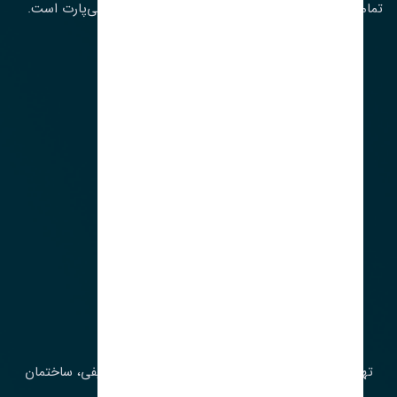
تمامی حقوق مادی و معنوی این سایت متعلق به تنشی‌پارت است.
لوکیشن ما
آدرس‌
تهران، چراغ برق، خیابان ملت، روبروی کوچۀ میرشریفی، ساختمان
بیستون