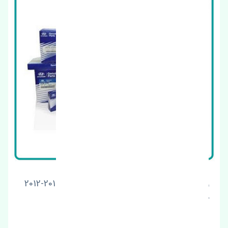
واشر منیفولد دود هیوندای جنسیس کوپه 2010-2012
چین