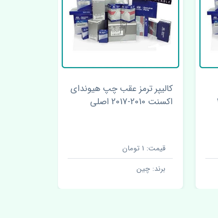
کالیپر ترمز عقب چپ هیوندای
شیشه جلو 
2
اکسنت 2010-2017 اصلی
2010-2017 چین
قیمت: 1 تومان
قیمت: 1 تومان
برند: چین
برند: چین