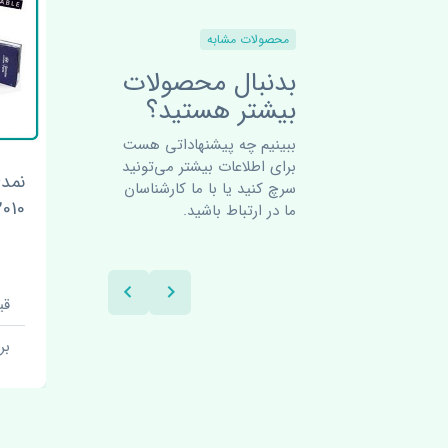
محصولات مشابه
بدنبال محصولات
بیشتر هستید؟
ببینیم چه پیشنهاداتی هست
برای اطلاعات بیشتر می‌تونید
وندای
بلبرینگ چرخ جلو هیوندای
نمد
سرچ کنید یا با ما کارشناسان
اکسنت 2010-2017 چین
2010-2017 اص
ما در ارتباط باشید.
قیمت: 500000 تومان
قیم
برند: چین
بر