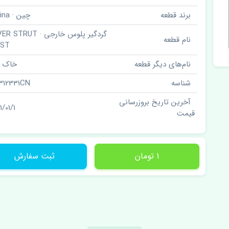
برند قطعه
چین · China
گردگیر پلوس خارجی · RUT
نام قطعه
UST
نام‌های دیگر قطعه
خاک گ
شناسه
312331CN
آخرین تاریخ بروزرسانی
1/01/1
قیمت
1 تومان
ثبت سفارش