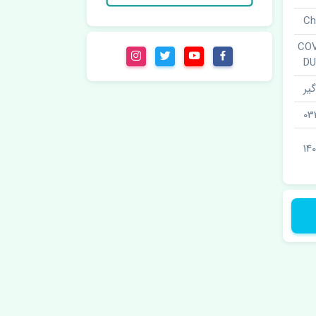
COVER ST
D
یر
03
140