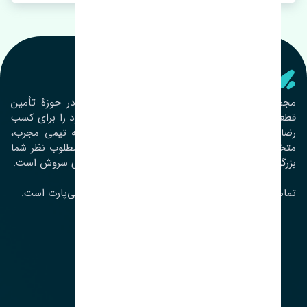
تنشی‌ پارت
مجموعۀ تنشی پارت از سال ١٣٩٣ فعالیت خود را در حوزۀ تأمین
قطعات خودرو آغاز نموده و در این بین تمام تلاش خود را برای کسب
رضایت مشتریان عزیز به‌کار برده است. این مجموعه تیمی مجرب،
متخصص و جوان را در کنار هم گردآورده تا خدمات مطلوب نظر شما
بزرگواران را ارائه نماید. تِنشی واژه‌ای ژاپنی و به معنای سروش است.
تمامی حقوق مادی و معنوی این سایت متعلق به تنشی‌پارت است.
لوکیشن ما