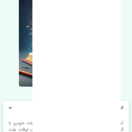
کنیستر بنزین هوندا آکورد 2012-2014 استوک
کنیستر بنزین هوندا آکورد 2012-2014 استوک. قطعات خودرو با
گذر زمان و طی مسافت مستحلک می شوند. اغلب اوقات علت