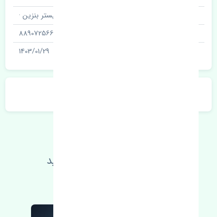
نام قطعه
کنیستر بنزین ·
شناسه
889072566J
آخرین تاریخ بروزرسانی قیمت
1403/01/29
توضیحات محصول
اطلاعات فنی خود را بالا ببرید
مطالعه بیشتر، مشکل کمتر 😁