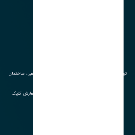
آدرس‌
تهران، چراغ برق، خیابان ملت، روبروی کوچۀ میرشریفی، ساختمان
بیستون
برای اطلاع از موجودی و قیمت به روز روی ثبت سفارش کلیک
فرمایید.
ارسـال فـوری بـه سـراسـر ایـران
ساعت کاری ۹ تا ١٧