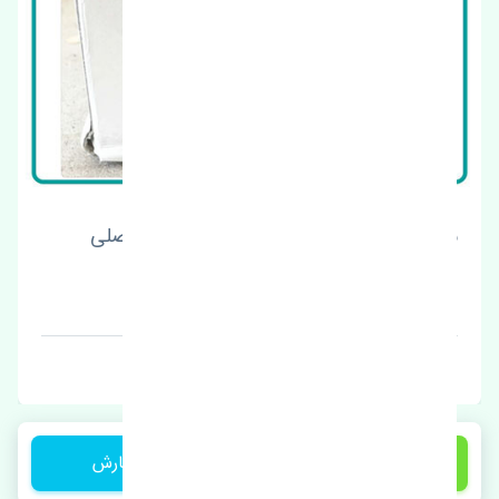
سنسور دنده عقب هوندا آکورد 2012-2014 اصلی
قیمت: 6200000 تومان
برند: استوک
17,500,000 تومان
ثبت سفارش