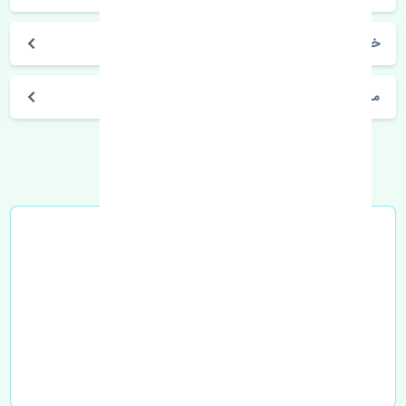
خرید کنیستر بنزین هوندا آکورد 2012-2014 استوک
مشخصات فنی اتومبیل
خرید در محل