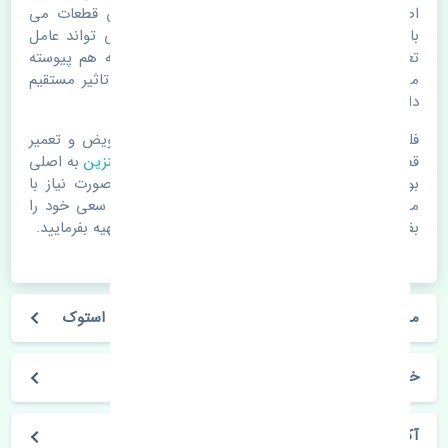
اصلی خرابی لوازم یدکی اتومبیل مستحلک شدن قطعات می
باشد. ولی دلایلی مثل تصادفات و حوادث نیز می تواند عامل
تعویض قطعات یدکی باشد. خودرو مجموعه ای به هم پیوسته
می باشد که هر قطعه روی قطعه یا قطعات دیگر تاثیر مستقیم
دارد.
فلذا در صورت خرابی در اسرع زمان نسبت به تعویض و تعمیر
قطعات یدکی اقدام فرمایید. در زمان
خرید کنیستر بنزین
به اصلی
بودن و کیفیت قطعات بسیار توجه بفرمایید. در صورت نیاز با
مکانیک و کارشناسان در این زمینه مشورت کنید. سعی خود را
بفرمایید تا قطعات یدکی را از فروشگاه های معتبر تهیه بفرمایید.
مشخصات فنی کنیستر بنزین هوندا آکورد 2012-2014 استوک
خودروسازی هوندا
آکورد 2012-2014