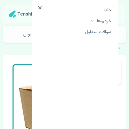
خانه
Tenshipart
خودروها
سوالات متداول
کمک فنر عقب راست نیسان تیانا KYB تایوان
تنشی‌پارت
خودروهای ژاپنی
نیسان
تیانا