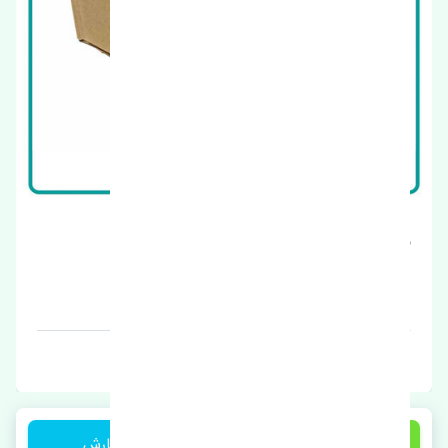
سگدست جلو راست نیسان تیانا اصلی
قیمت: 1 تومان
برند: کایابا
5,500,000 تومان
ثبت سفارش