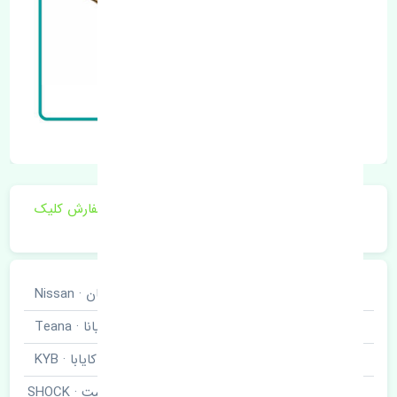
برای اطلاع از موجودی و قیمت به روز روی ثبت سفارش کلیک
فرمایید.
خودروسازی
نیسان · Nissan
نوع خودرو
تیانا · Teana
برند قطعه
کایابا · KYB
کمک فنر عقب راست · SHOCK