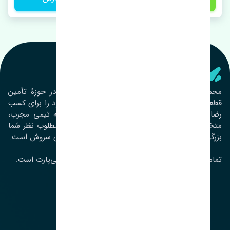
تنشی‌ پارت
مجموعۀ تنشی پارت از سال ١٣٩٣ فعالیت خود را در حوزۀ تأمین
قطعات خودرو آغاز نموده و در این بین تمام تلاش خود را برای کسب
رضایت مشتریان عزیز به‌کار برده است. این مجموعه تیمی مجرب،
متخصص و جوان را در کنار هم گردآورده تا خدمات مطلوب نظر شما
بزرگواران را ارائه نماید. تِنشی واژه‌ای ژاپنی و به معنای سروش است.
تمامی حقوق مادی و معنوی این سایت متعلق به تنشی‌پارت است.
لوکیشن ما