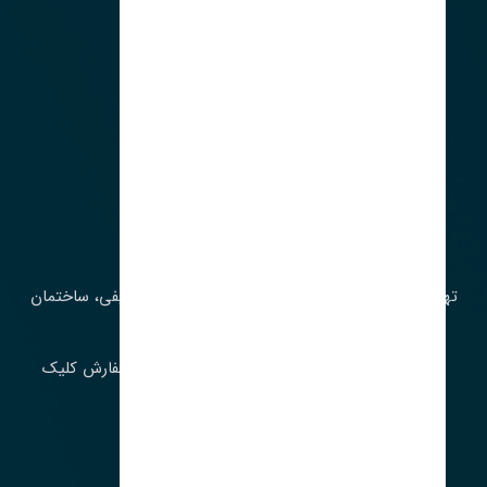
آدرس‌
تهران، چراغ برق، خیابان ملت، روبروی کوچۀ میرشریفی، ساختمان
بیستون
برای اطلاع از موجودی و قیمت به روز روی ثبت سفارش کلیک
فرمایید.
ارسـال فـوری بـه سـراسـر ایـران