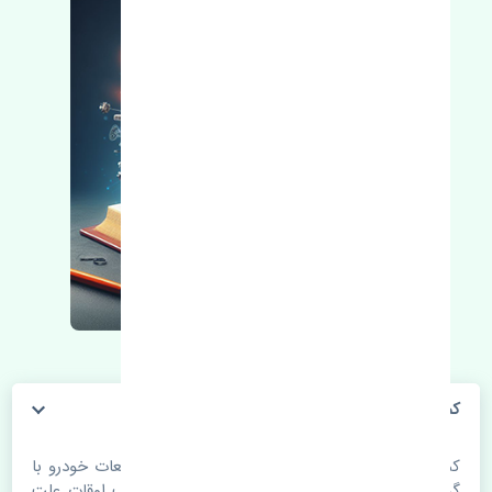
کمک فنر عقب راست نیسان تیانا KYB تایوان
کمک فنر عقب راست نیسان تیانا KYB تایوان. قطعات خودرو با
گذر زمان و طی مسافت مستحلک می شوند. اغلب اوقات علت