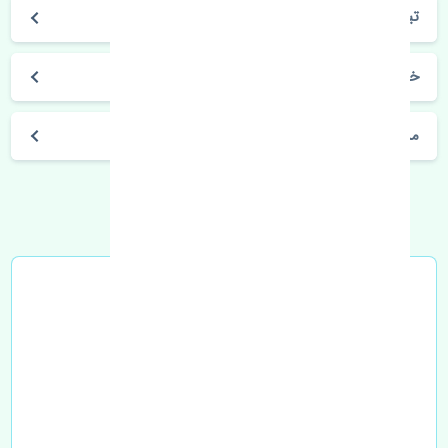
تیانا
خرید کمک فنر عقب راست نیسان تیانا KYB تایوان
مشخصات فنی اتومبیل
خرید در محل