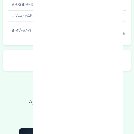
نام قطعه
ABSORBER
شناسه
00708235B4
آخرین تاریخ بروزرسانی
1402/08/09
قیمت
توضیحات محصول
اطلاعات فنی خود را بالا ببرید
مطالعه بیشتر، مشکل کمتر 😁