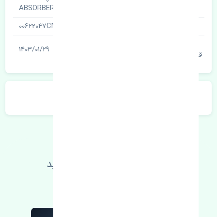
نام قطعه
ABSORBER
شناسه
00622047CN
آخرین تاریخ بروزرسانی
1403/01/29
قیمت
توضیحات محصول
اطلاعات فنی خود را بالا ببرید
مطالعه بیشتر، مشکل کمتر 😁