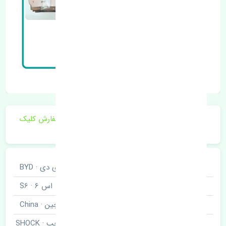
برای اطلاع از موجودی و قیمت به روز روی ثبت سفارش کلیک
فرمایید.
خودروسازی
بی وای دی · BYD
نوع خودرو
اس 6 · S6
برند قطعه
چین · China
کمک فنر جلو چپ · SHOCK