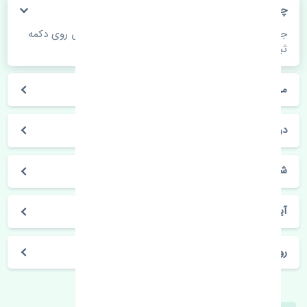
چگونه می‌توانم از قیمت قطعات مطلع شوم؟
جهت اطلاع از موجودی، قیمت به روز و ثبت سفارش روی دکمه
ثبت سفارش کلیک فرمایید.
مراحل ثبت درخواست محصول چگونه است؟
در چه مدت محصول خریداری شده بدستم می‌سد؟
شیوه های حمل و خریداری چگونه است؟
آیا می‌توان محصول خریداری شده را مرجوع کرد؟
روز های کاری مجموعه تنشی‌پارت