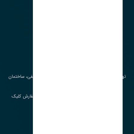
آدرس‌
تهران، چراغ برق، خیابان ملت، روبروی کوچۀ میرشریفی، ساختمان
بیستون
برای اطلاع از موجودی و قیمت به روز روی ثبت سفارش کلیک
فرمایید.
ارسـال فـوری بـه سـراسـر ایـران
ساعت کاری ۹ تا ١٧