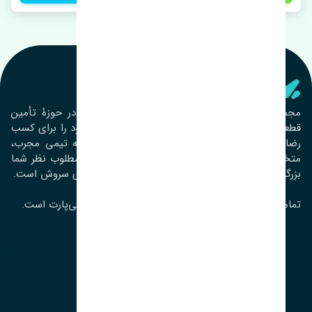
تنشی‌ پارت
مجموعۀ تنشی پارت از سال ١٣٩٣ فعالیت خود را در حوزۀ تأمین
قطعات خودرو آغاز نموده و در این بین تمام تلاش خود را برای کسب
رضایت مشتریان عزیز به‌کار برده است. این مجموعه تیمی مجرب،
متخصص و جوان را در کنار هم گردآورده تا خدمات مطلوب نظر شما
بزرگواران را ارائه نماید. تِنشی واژه‌ای ژاپنی و به معنای سروش است.
تمامی حقوق مادی و معنوی این سایت متعلق به تنشی‌پارت است.
لوکیشن ما