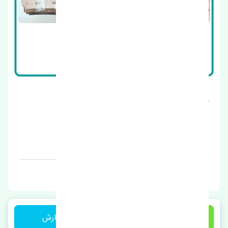
براکت جلو چپ بی وای دی S6 اصلی
قیمت: 1 تومان
برند: چین
6,350,000 تومان
ثبت سفارش