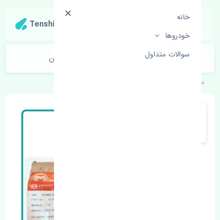
خانه
Tenshipart
خودروها
سوالات متداول
کمک فنر جلو چپ بی وای دی S6 چین
تنشی‌پارت
خودروهای چینی
بی وای دی
S6