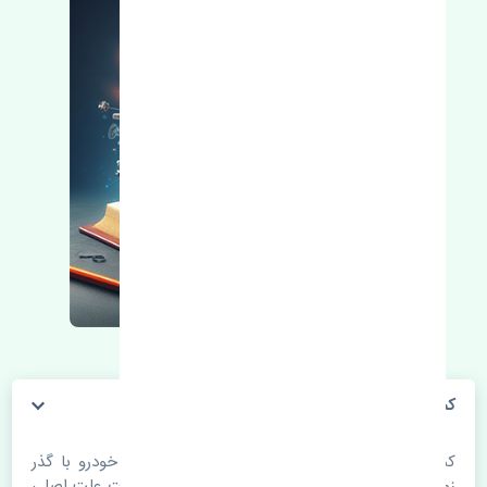
کمک فنر جلو چپ بی وای دی S6 چین
کمک فنر جلو چپ بی وای دی S6 چین. قطعات خودرو با گذر
زمان و طی مسافت مستحلک می شوند. اغلب اوقات علت اصلی