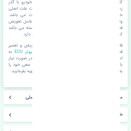
کامپیوتر ECU کیا سراتو 2010-2014 اصلی. قطعات خودرو با گذر
زمان و طی مسافت مستحلک می شوند. اغلب اوقات علت اصلی
خرابی لوازم یدکی اتومبیل مستحلک شدن قطعات می باشد.
ولی دلایلی مثل تصادفات و حوادث نیز می تواند عامل تعویض
قطعات یدکی باشد. خودرو مجموعه ای به هم پیوسته می باشد
که هر قطعه روی قطعه یا قطعات دیگر تاثیر مستقیم دارد.
فلذا در صورت خرابی در اسرع زمان نسبت به تعویض و تعمیر
قطعات یدکی اقدام فرمایید. در زمان
خرید کامپیوتر ECU
به
اصلی بودن و کیفیت قطعات بسیار توجه بفرمایید. در صورت نیاز
با مکانیک و کارشناسان در این زمینه مشورت کنید. سعی خود را
بفرمایید تا قطعات یدکی را از فروشگاه های معتبر تهیه بفرمایید.
مشخصات فنی کامپیوتر ECU کیا سراتو 2010-2014 اصلی
خودروسازی کیا