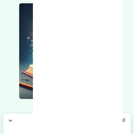
کامپیوتر ECU کیا سراتو 2010-2014 اصلی