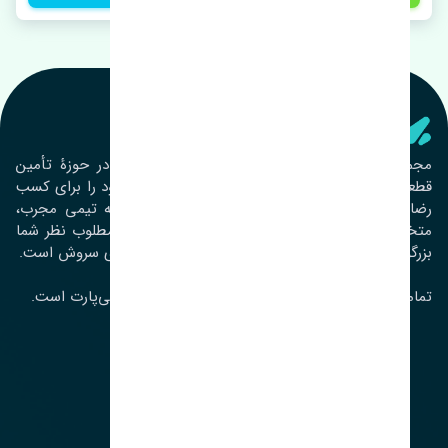
تنشی‌ پارت
مجموعۀ تنشی پارت از سال ١٣٩٣ فعالیت خود را در حوزۀ تأمین
قطعات خودرو آغاز نموده و در این بین تمام تلاش خود را برای کسب
رضایت مشتریان عزیز به‌کار برده است. این مجموعه تیمی مجرب،
متخصص و جوان را در کنار هم گردآورده تا خدمات مطلوب نظر شما
بزرگواران را ارائه نماید. تِنشی واژه‌ای ژاپنی و به معنای سروش است.
تمامی حقوق مادی و معنوی این سایت متعلق به تنشی‌پارت است.
لوکیشن ما