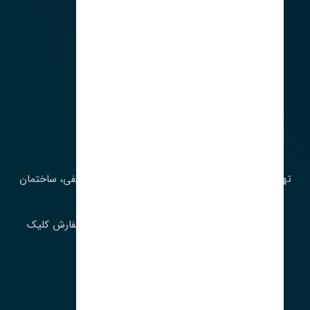
آدرس‌
تهران، چراغ برق، خیابان ملت، روبروی کوچۀ میرشریفی، ساختمان
بیستون
برای اطلاع از موجودی و قیمت به روز روی ثبت سفارش کلیک
فرمایید.
ارسـال فـوری بـه سـراسـر ایـران
ساعت کاری ۹ تا ١٧