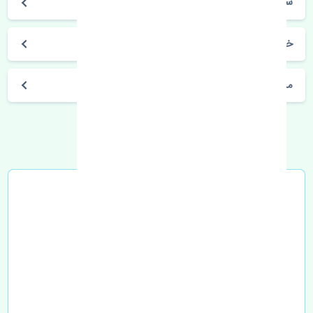
سراتو 2010-2014
خرید کامپیوتر ECU کیا سراتو 2010-2014 اصلی
مشخصات فنی اتومبیل
خرید در محل