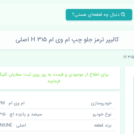
دنبال چه قطعه‌ای هستی؟
کالیپر ترمز جلو چپ ام وی ام 315 H اصلی
315 
برای اطلاع از موجودی و قیمت به روز روی ثبت سفارش کلی
فرمایید.
خودروسازی
ام وی ام · MVM
نوع خودرو
سیصد و پانزده اچ · 315 H
برند قطعه
اصلی · GENIUNE