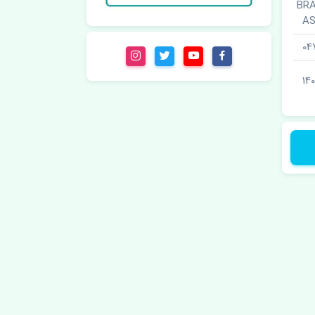
جلو چپ · BRAKE
A
04
140