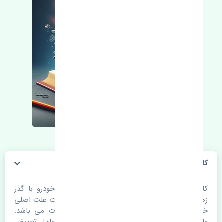
کاسه چرخ عقب ژانگ ژینگ کاپرا ایران
کاسه چرخ عقب ژانگ ژینگ کاپرا ایران. قطعات خودرو با گذر
زمان و طی مسافت مستحلک می شوند. اغلب اوقات علت اصلی
خرابی لوازم یدکی اتومبیل مستحلک شدن قطعات می باشد.
ولی دلایلی مثل تصادفات و حوادث نیز می تواند عامل تعویض