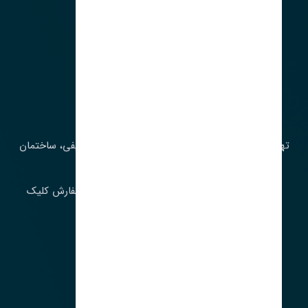
آدرس‌
تهران، چراغ برق، خیابان ملت، روبروی کوچۀ میرشریفی، ساختمان
بیستون
برای اطلاع از موجودی و قیمت به روز روی ثبت سفارش کلیک
فرمایید.
ارسـال فـوری بـه سـراسـر ایـران
ساعت کاری ۹ تا ١٧