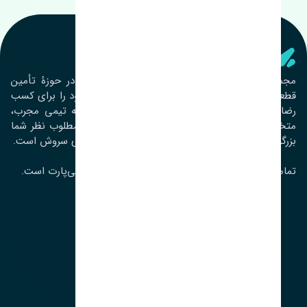
تنشی‌ پارت
مجموعۀ تنشی پارت از سال ١٣٩٣ فعالیت خود را در حوزۀ تأمین
قطعات خودرو آغاز نموده و در این بین تمام تلاش خود را برای کسب
رضایت مشتریان عزیز به‌کار برده است. این مجموعه تیمی مجرب،
متخصص و جوان را در کنار هم گردآورده تا خدمات مطلوب نظر شما
بزرگواران را ارائه نماید. تِنشی واژه‌ای ژاپنی و به معنای سروش است.
تمامی حقوق مادی و معنوی این سایت متعلق به تنشی‌پارت است.
لوکیشن ما