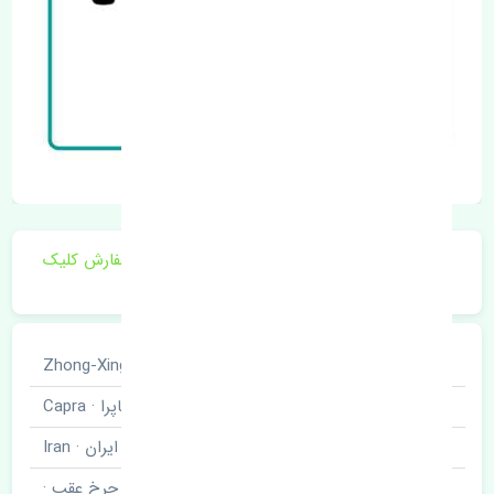
برای اطلاع از موجودی و قیمت به روز روی ثبت سفارش کلیک
فرمایید.
خودروسازی
ژانگ ژینگ · Zhong-Xing
نوع خودرو
کاپرا · Capra
برند قطعه
ایران · Iran
نام قطعه
کاسه چرخ عقب ·