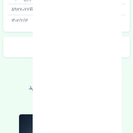
شناسه
59127077IR
آخرین تاریخ بروزرسانی قیمت
1402/2/16
توضیحات محصول
اطلاعات فنی خود را بالا ببرید
مطالعه بیشتر، مشکل کمتر 😁