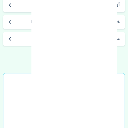
آوانته
خرید کاسه نمد میل سوپاپ هیوندای آوانته MOBIS
مشخصات فنی اتومبیل
خرید در محل