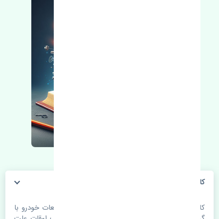
کاسه نمد میل سوپاپ هیوندای آوانته MOBIS
کاسه نمد میل سوپاپ هیوندای آوانته MOBIS. قطعات خودرو با
گذر زمان و طی مسافت مستحلک می شوند. اغلب اوقات علت