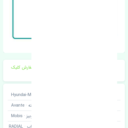
برای اطلاع از موجودی و قیمت به روز روی ثبت سفارش کلیک
فرمایید.
خودروسازی
هیوندای · Hyundai-Motor
نوع خودرو
آوانته · Avante
برند قطعه
موبیز · Mobis
کاسه نمد میل سوپاپ · RADIAL