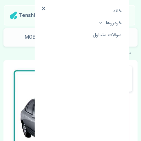
خانه
Tenshipart
خودروها
سوالات متداول
کاسه نمد میل سوپاپ هیوندای آوانته MOBIS
تنشی‌پارت
خودروهای کره‌ای
هیوندای
آوانته