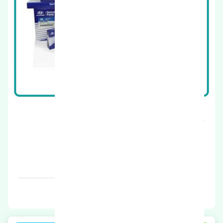
مجموعه فن کولر هیوندای آوانته کره
قیمت: 1490000 تومان
برند: موبیز