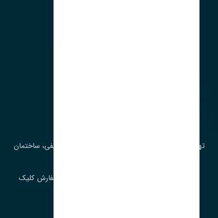
آدرس‌
تهران، چراغ برق، خیابان ملت، روبروی کوچۀ میرشریفی، ساختمان
بیستون
برای اطلاع از موجودی و قیمت به روز روی ثبت سفارش کلیک
فرمایید.
ارسـال فـوری بـه سـراسـر ایـران