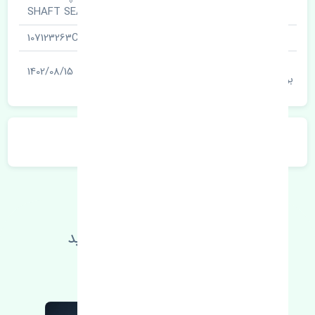
نام قطعه
SHAFT SEAL
شناسه
107123263C
آخرین تاریخ
1402/08/15
بروزرسانی قیمت
توضیحات محصول
اطلاعات فنی خود را بالا ببرید
مطالعه بیشتر، مشکل کمتر 😁