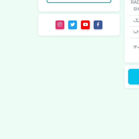
ل لنگ · RADIAL
SH
نگ
10
140