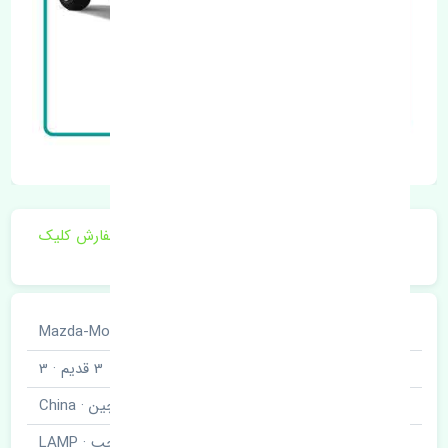
برای اطلاع از موجودی و قیمت به روز روی ثبت سفارش کلیک
فرمایید.
خودروسازی
مزدا · Mazda-Motor
نوع خودرو
3 قدیم · 3
برند قطعه
چین · China
نام قطعه
چراغ خطر عقب چپ · LAMP