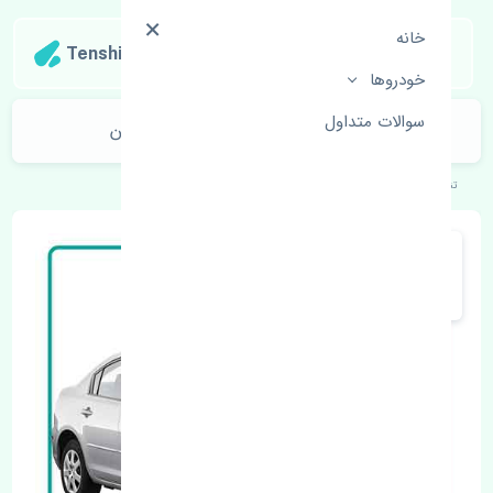
خانه
Tenshipart
خودروها
سوالات متداول
چراغ خطر عقب چپ مزدا 3 قدیم چین
تنشی‌پارت
خودروهای ژاپنی
مزدا
3 قدیم