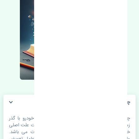
چراغ خطر عقب چپ مزدا 3 قدیم چین
چراغ خطر عقب چپ مزدا 3 قدیم چین. قطعات خودرو با گذر
زمان و طی مسافت مستحلک می شوند. اغلب اوقات علت اصلی
خرابی لوازم یدکی اتومبیل مستحلک شدن قطعات می باشد.
ولی دلایلی مثل تصادفات و حوادث نیز می تواند عامل تعویض