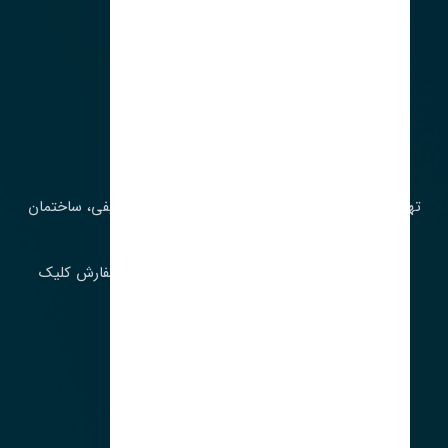
آدرس‌
تهران، چراغ برق، خیابان ملت، روبروی کوچۀ میرشریفی، ساختمان
بیستون
برای اطلاع از موجودی و قیمت به روز روی ثبت سفارش کلیک
فرمایید.
ارسـال فـوری بـه سـراسـر ایـران
ساعت کاری ۹ تا ١٧