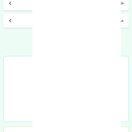
خرید چراغ خطر عقب چپ مزدا 3 قدیم چین
مشخصات فنی اتومبیل
خرید در محل