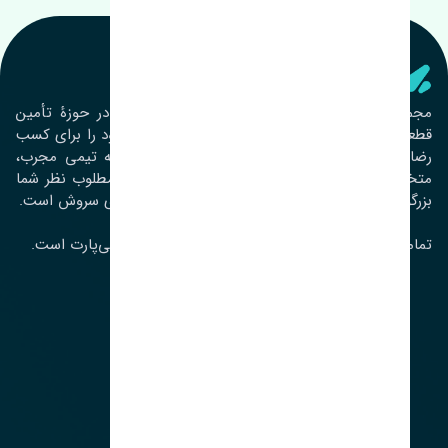
تنشی‌ پارت
مجموعۀ تنشی پارت از سال ١٣٩٣ فعالیت خود را در حوزۀ تأمین
قطعات خودرو آغاز نموده و در این بین تمام تلاش خود را برای کسب
رضایت مشتریان عزیز به‌کار برده است. این مجموعه تیمی مجرب،
متخصص و جوان را در کنار هم گردآورده تا خدمات مطلوب نظر شما
بزرگواران را ارائه نماید. تِنشی واژه‌ای ژاپنی و به معنای سروش است.
تمامی حقوق مادی و معنوی این سایت متعلق به تنشی‌پارت است.
لوکیشن ما