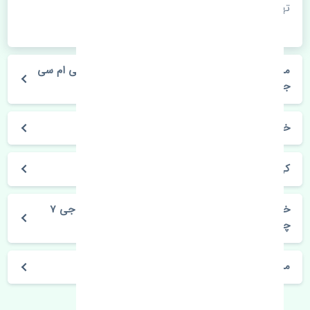
تهیه بفرمایید.
مشخصات فنی چراغ خطر عقب چپ صندوق جک کی ام سی
جی 7 چین
خودروسازی جک
کی ام سی جی 7
خرید چراغ خطر عقب چپ صندوق جک کی ام سی جی 7
چین
مشخصات فنی اتومبیل