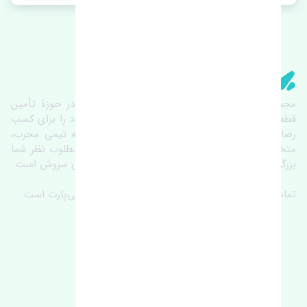
تنشی‌ پارت
مجموعۀ تنشی پارت از سال ١٣٩٣ فعالیت خود را در حوزۀ تأمین
قطعات خودرو آغاز نموده و در این بین تمام تلاش خود را برای کسب
رضایت مشتریان عزیز به‌کار برده است. این مجموعه تیمی مجرب،
متخصص و جوان را در کنار هم گردآورده تا خدمات مطلوب نظر شما
بزرگواران را ارائه نماید. تِنشی واژه‌ای ژاپنی و به معنای سروش است.
تمامی حقوق مادی و معنوی این سایت متعلق به تنشی‌پارت است.
لوکیشن ما