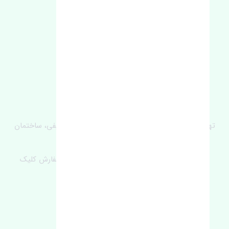
آدرس‌
تهران، چراغ برق، خیابان ملت، روبروی کوچۀ میرشریفی، ساختمان
بیستون
برای اطلاع از موجودی و قیمت به روز روی ثبت سفارش کلیک
فرمایید.
ارسـال فـوری بـه سـراسـر ایـران
ساعت کاری ۹ تا ١٧