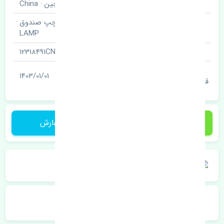
برند قطعه
چین · China
چراغ خطر عقب چپ صندوق ·
نام قطعه
LAMP
شناسه
12318491CN
آخرین تاریخ بروزرسانی
1403/01/01
قیمت
1 تومان
ثبت سفارش