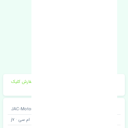
برای اطلاع از موجودی و قیمت به روز روی ثبت سفارش کلیک
فرمایید.
خودروسازی
جک · JAC-Motors
نوع خودرو
کی ام سی · j7