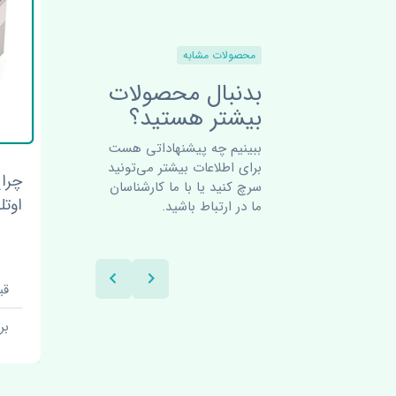
محصولات مشابه
بدنبال محصولات
بیشتر هستید؟
ببینیم چه پیشنهاداتی هست
برای اطلاعات بیشتر می‌تونید
عقب
سنسور هشدار دنده عقب
چرا
سرچ کنید یا با ما کارشناسان
میتسوبیشی اوتلندر 2018-2016
راست میتسوبیشی اوتلندر
اوتلندر 018
ما در ارتباط باشید.
2018-2016 اصلی
قیمت: 8250000 تومان
قیم
برند: دپو
بر