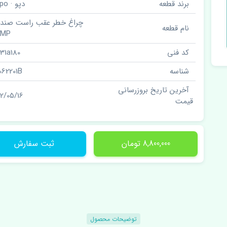
برند قطعه
دپو · Depo
چراغ خطر عقب راست صندو
نام قطعه
AMP
کد فنی
31a180
شناسه
1062201B
آخرین تاریخ بروزرسانی
02/05/16
قیمت
8,800,000 تومان
ثبت سفارش
توضیحات محصول