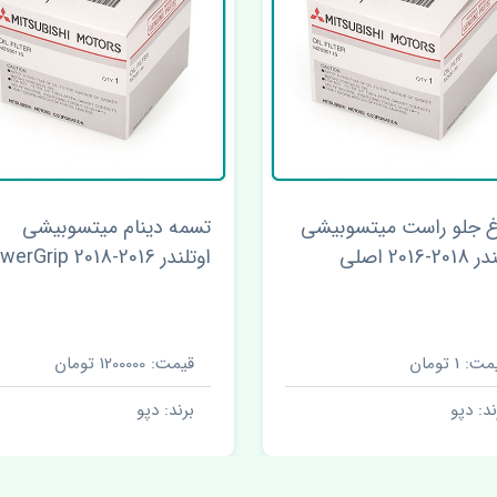
غ جلو راست میتسوبیشی
تسمه دینام میتسوبیشی
2-2016 اصلی
اوتلندر 2016-2018 PowerGrip
ت: 1 تومان
قیمت: 1200000 تومان
ند: دپو
برند: دپو