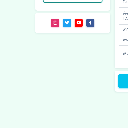
ق ·
L
83
12
14