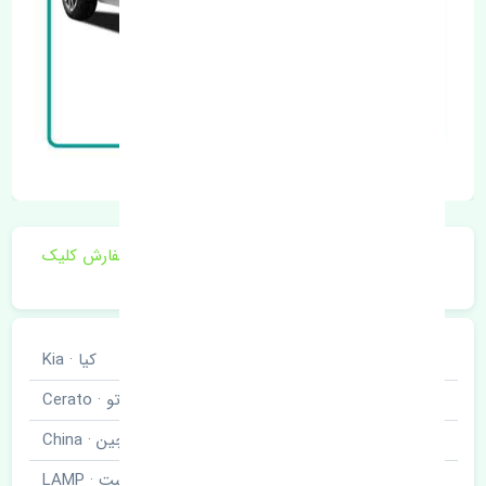
برای اطلاع از موجودی و قیمت به روز روی ثبت سفارش کلیک
فرمایید.
خودروسازی
کیا · Kia
نوع خودرو
سراتو · Cerato
برند قطعه
چین · China
نام قطعه
چراغ جلو راست · LAMP