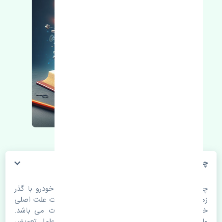
چراغ جلو راست کیا سراتو سایپایی چین
چراغ جلو راست کیا سراتو سایپایی چین. قطعات خودرو با گذر
زمان و طی مسافت مستحلک می شوند. اغلب اوقات علت اصلی
خرابی لوازم یدکی اتومبیل مستحلک شدن قطعات می باشد.
ولی دلایلی مثل تصادفات و حوادث نیز می تواند عامل تعویض