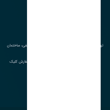
آدرس‌
تهران، چراغ برق، خیابان ملت، روبروی کوچۀ میرشریفی، ساختمان
بیستون
برای اطلاع از موجودی و قیمت به روز روی ثبت سفارش کلیک
فرمایید.
ارسـال فـوری بـه سـراسـر ایـران
ساعت کاری ۹ تا ١٧