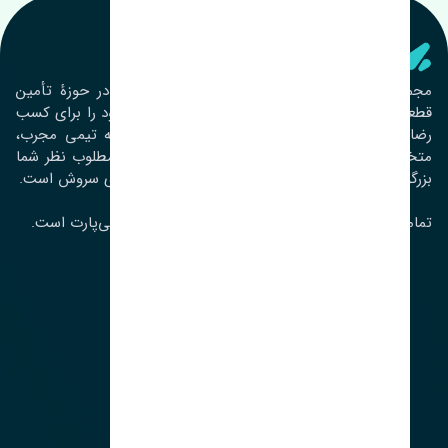
تنشی‌ پارت
مجموعۀ تنشی پارت از سال ١٣٩٣ فعالیت خود را در حوزۀ تأمین
قطعات خودرو آغاز نموده و در این بین تمام تلاش خود را برای کسب
رضایت مشتریان عزیز به‌کار برده است. این مجموعه تیمی مجرب،
متخصص و جوان را در کنار هم گردآورده تا خدمات مطلوب نظر شما
بزرگواران را ارائه نماید. تِنشی واژه‌ای ژاپنی و به معنای سروش است.
تمامی حقوق مادی و معنوی این سایت متعلق به تنشی‌پارت است.
لوکیشن ما