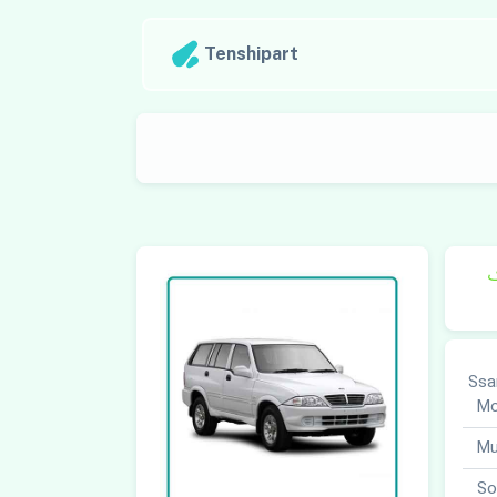
Tenshipart
ک
SsangY-
Mo