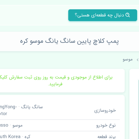
دنبال چه قطعه‌ای هستی؟
پمپ کلاچ پایین سانگ یانگ موسو کره
موسو
برای اطلاع از موجودی و قیمت به روز روی ثبت سفارش کلی
فرمایید.
سانگ یانگ · ong
خودروسازی
tor
نوع خودرو
موسو · Musso
برند قطعه
کره · South Korea