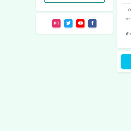
 ·
74
14