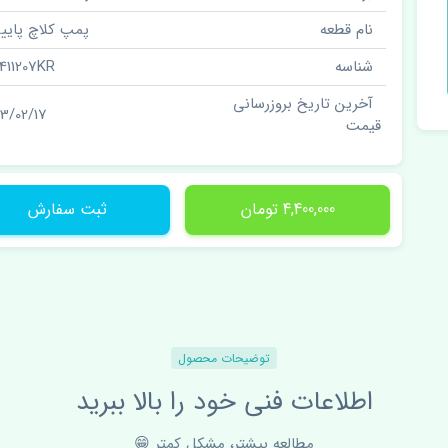
نام قطعه
پمپ کلاچ پایین
شناسه
411207KR
آخرین تاریخ بروزرسانی
03/02/17
قیمت
4,400,000 تومان
ثبت سفارش
توضیحات محصول
اطلاعات فنی خود را بالا ببرید
مطالعه بیشتر، مشکل کمتر 😁